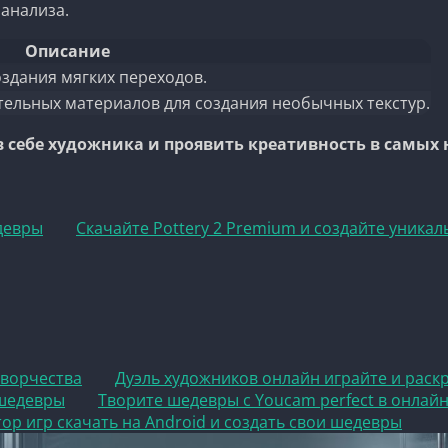
 анализа.
Описание
здания мягких переходов.
ельных материалов для создания необычных текстур.
 в себе художника и проявить креативность в самы
девры
Скачайте Pottery 2 Premium и создайте уник
творчества
Дуэль художников онлайн играйте и раск
 шедевры
Творите шедевры с Youcam perfect в онлай
тор игр скачать на Android и создать свои шедевры