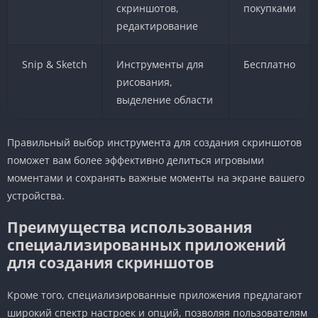
скриншотов,
покупками
редактирование
Snip & Sketch
Инструменты для
Бесплатно
рисования,
выделение области
Правильный выбор инструмента для создания скриншотов
поможет вам более эффективно делиться игровыми
моментами и сохранять важные моменты на экране вашего
устройства.
Преимущества использования
специализированных приложений
для создания скриншотов
Кроме того, специализированные приложения предлагают
широкий спектр настроек и опций, позволяя пользователям