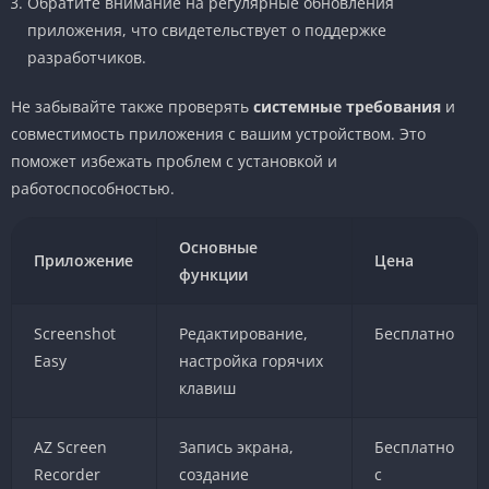
Обратите внимание на регулярные обновления
приложения, что свидетельствует о поддержке
разработчиков.
Не забывайте также проверять
системные требования
и
совместимость приложения с вашим устройством. Это
поможет избежать проблем с установкой и
работоспособностью.
Основные
Приложение
Цена
функции
Screenshot
Редактирование,
Бесплатно
Easy
настройка горячих
клавиш
AZ Screen
Запись экрана,
Бесплатно
Recorder
создание
с