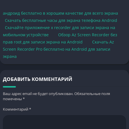
андроид бесплатно в хорошем качестве для всего экрана
Скачать бесплатные часы для экрана телефона Android
Скачайте приложение x recorder для записи экрана на
мобильном устройстве
Обзор Az Screen Recorder без
прав root для записи экрана на Android
Скачать Az
Screen Recorder Pro бесплатно на Android для записи
экрана
ДОБАВИТЬ КОММЕНТАРИЙ
Ваш адрес email не будет опубликован.
Обязательные поля
помечены
*
Комментарий
*