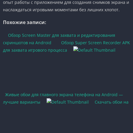
опыт работы с приложением для создания снимков экрана и
наслаждаться игровыми моментами без лишних хлопот.
Похожие записи:
Обзор Screen Master для захвата и редактирования
скриншотов на Android
Обзор Super Screen Recorder APK
для захвата игрового процесса
Живые обои для главного экрана телефона на Android —
лучшие варианты
Скачать обои на