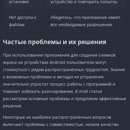
установке
устройство и повторить попытку.
Нет доступа к
Убедитесь, что приложение имеет
файлам
все необходимые разрешения.
Частые проблемы и их решения
При использовании приложения для создания снимков
экрана на устройствах Android пользователи могут
столкнуться с рядом распространённых трудностей. Знание
о возможных проблемах и методах их устранения
значительно упростит процесс работы с программой и
поможет избежать разочарования. В этой статье
рассмотрим основные проблемы и предложим эффективные
решения.
Некоторые из наиболее распространённых вопросов
включают проблемы с совместимостью, низкое качество