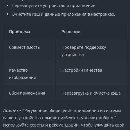
Перезапустите устройство и приложение.
Очистите кэш и данные приложения в настройках.
Проблема
Решение
Совместимость
Проверьте поддержку
устройства
Качество
Настройки качества
изображений
Сбои приложения
Перезагрузка и очистка кэша
Помните:
“Регулярное обновление приложения и системы
вашего устройства поможет избежать многих проблем.”
Используйте советы и рекомендации, чтобы улучшить свой