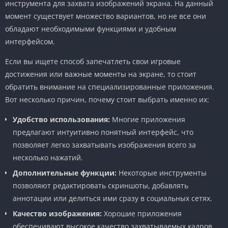
инструмента для захвата изображений экрана. На данный
момент существует множество вариантов, но не все они
обладают необходимыми функциями и удобным
интерфейсом.
Если вы ищете способ запечатлеть свои игровые
достижения или важные моменты на экране, то стоит
обратить внимание на специализированные приложения.
Вот несколько причин, почему стоит выбрать именно их:
Удобство использования:
Многие приложения
предлагают интуитивно понятный интерфейс, что
позволяет легко захватывать изображения всего за
несколько нажатий.
Дополнительные функции:
Некоторые инструменты
позволяют редактировать скриншоты, добавлять
аннотации или делиться ими сразу в социальных сетях.
Качество изображения:
Хорошие приложения
обеспечивают высокое качество захватываемых кадров