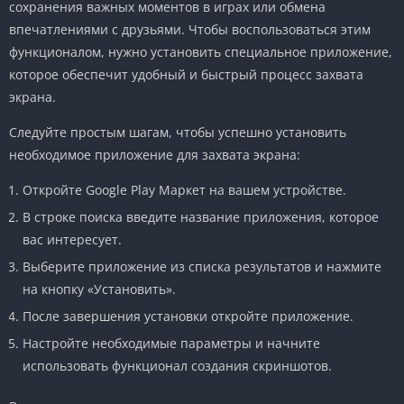
сохранения важных моментов в играх или обмена
впечатлениями с друзьями. Чтобы воспользоваться этим
функционалом, нужно установить специальное приложение,
которое обеспечит удобный и быстрый процесс захвата
экрана.
Следуйте простым шагам, чтобы успешно установить
необходимое приложение для захвата экрана:
Откройте Google Play Маркет на вашем устройстве.
В строке поиска введите название приложения, которое
вас интересует.
Выберите приложение из списка результатов и нажмите
на кнопку «Установить».
После завершения установки откройте приложение.
Настройте необходимые параметры и начните
использовать функционал создания скриншотов.