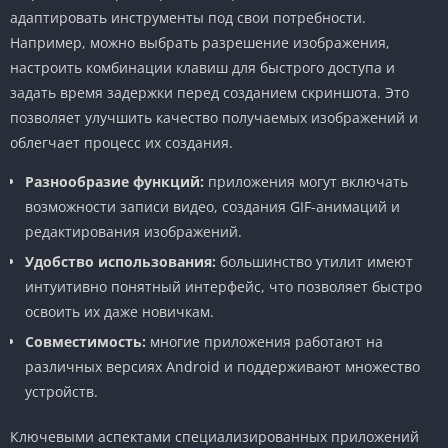
адаптировать инструменты под свои потребности.
Например, можно выбрать разрешение изображения,
настроить комбинации клавиш для быстрого доступа и
задать время задержки перед созданием скриншота. Это
позволяет улучшить качество получаемых изображений и
облегчает процесс их создания.
Разнообразие функций:
приложения могут включать
возможности записи видео, создания GIF-анимаций и
редактирования изображений.
Удобство использования:
большинство утилит имеют
интуитивно понятный интерфейс, что позволяет быстро
освоить их даже новичкам.
Совместимость:
многие приложения работают на
различных версиях Android и поддерживают множество
устройств.
Ключевыми аспектами специализированных приложений