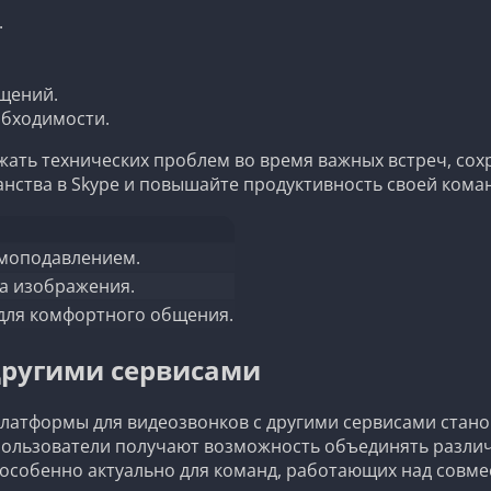
.
бщений.
обходимости.
ать технических проблем во время важных встреч, сох
нства в Skype и повышайте продуктивность своей кома
умоподавлением.
а изображения.
 для комфортного общения.
другими сервисами
платформы для видеозвонков с другими сервисами стан
пользователи получают возможность объединять различ
 особенно актуально для команд, работающих над совм