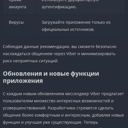
аккаунта
аутентификацию.
Вирусы
Загружайте приложение только из
официальных источников.
Соблюдая данные рекомендации, вы сможете безопасно
наслаждаться общением через Viber и минимизировать
риск неприятных ситуаций.
Обновления и новые функции
приложения
С каждым новым обновлением мессенджер Viber предлагает
пользователям множество интересных возможностей и
усовершенствований. Разработчики стремятся сделать
общение более комфортным и интересным, добавляя новые
функции и улучшая уже существующие. Теперь