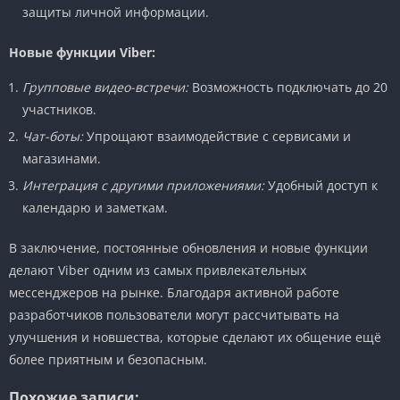
защиты личной информации.
Новые функции Viber:
Групповые видео-встречи:
Возможность подключать до 20
участников.
Чат-боты:
Упрощают взаимодействие с сервисами и
магазинами.
Интеграция с другими приложениями:
Удобный доступ к
календарю и заметкам.
В заключение, постоянные обновления и новые функции
делают Viber одним из самых привлекательных
мессенджеров на рынке. Благодаря активной работе
разработчиков пользователи могут рассчитывать на
улучшения и новшества, которые сделают их общение ещё
более приятным и безопасным.
Похожие записи: