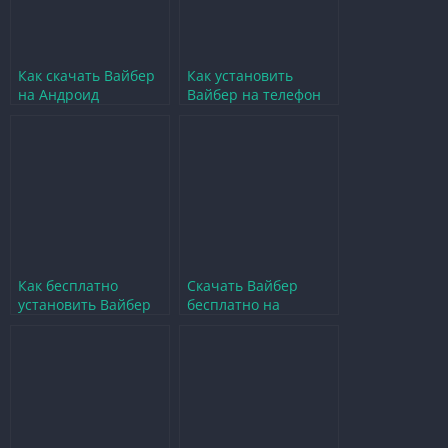
Как скачать Вайбер
Как установить
на Андроид
Вайбер на телефон
бесплатно и
Android бесплатно и
установить без
на русском языке
регистрации
Как бесплатно
Скачать Вайбер
установить Вайбер
бесплатно на
на Android без
Android телефон
регистрации на
Хонор на русском
русском
языке