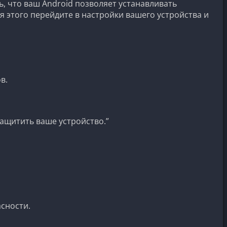
ь, что ваш Android позволяет устанавливать
я этого перейдите в настройки вашего устройства и
в.
ащитить ваше устройство.”
сности.