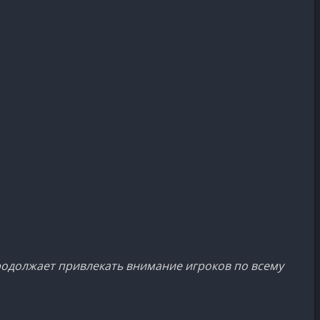
продолжает привлекать внимание игроков по всему