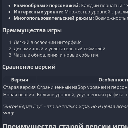
Разнообразие персонажей:
Каждый пернатый ге
Интересные уровни:
Множество уровней с разл
Многопользовательский режим:
Возможность с
Преимущества игры
Легкий в освоении интерфейс.
Динамичный и увлекательный геймплей.
Частые обновления и новые события.
Сравнение версий
Версия
Особенност
Старая версия
Ограниченный набор уровней и персон
Новая версия
Больше уровней, улучшенная графика, 
“Энгри Бердз Гоу” – это не только игра, но и целая в
миру.
Преимущества старой версии игр