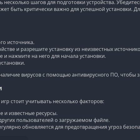
ь несколько шагов для подготовки устройства. Убедитес
ожет быть критически важно для успешной установки. Дл
го источника.
йстве и разрешите установку из неизвестных источнико
и нажмите на него для начала установки.
установки.
 наличие вирусов с помощью антивирусного ПО, чтобы з
и
игр стоит учитывать несколько факторов:
 и известные ресурсы.
ругих пользователей о загружаемом файле.
егулярно обновляется для предотвращения угроз безопа