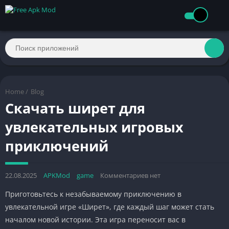
Home
/
Blog
Скачать ширет для
увлекательных игровых
приключений
22.08.2025
APKMod
game
Комментариев нет
Приготовьтесь к незабываемому приключению в
увлекательной игре «Ширет», где каждый шаг может стать
началом новой истории. Эта игра переносит вас в