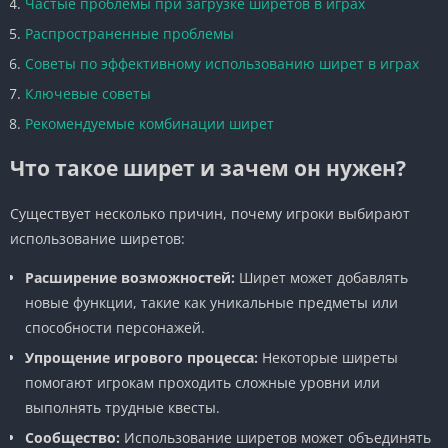
Частые проблемы при загрузке ширетов в играх
Распространенные проблемы
Советы по эффективному использованию ширет в играх
Ключевые советы
Рекомендуемые комбинации ширет
Что такое ширет и зачем он нужен?
Существует несколько причин, почему игроки выбирают
использование ширетов:
Расширение возможностей:
Ширет может добавлять
новые функции, такие как уникальные предметы или
способности персонажей.
Упрощение игрового процесса:
Некоторые ширеты
помогают игрокам проходить сложные уровни или
выполнять трудные квесты.
Сообщество:
Использование ширетов может объединять