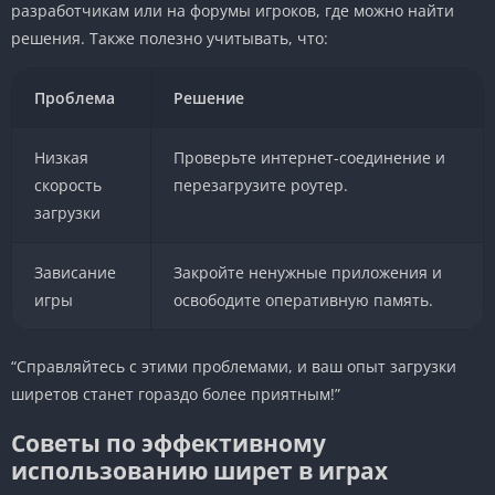
разработчикам или на форумы игроков, где можно найти
решения. Также полезно учитывать, что:
Проблема
Решение
Низкая
Проверьте интернет-соединение и
скорость
перезагрузите роутер.
загрузки
Зависание
Закройте ненужные приложения и
игры
освободите оперативную память.
“Справляйтесь с этими проблемами, и ваш опыт загрузки
ширетов станет гораздо более приятным!”
Советы по эффективному
использованию ширет в играх