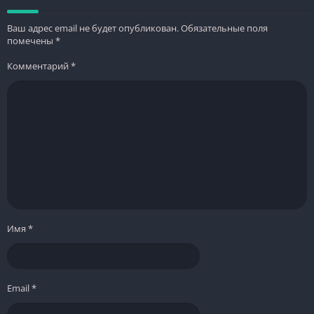
Ваш адрес email не будет опубликован.
Обязательные поля
помечены
*
Комментарий
*
Имя
*
Email
*