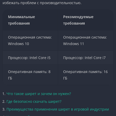
избежать проблем с производительностью.
Минимальные
Рекомендуемые
требования
требования
Операционная система:
Операционная система:
Windows 10
Windows 11
Процессор: Intel Core i5
Процессор: Intel Core i7
Оперативная память: 8
Оперативная память: 16
ГБ
ГБ
Что такое ширет и зачем он нужен?
Где безопасно скачать ширет?
Преимущества применения ширет в игровой индустрии