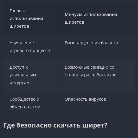
Плюсы
Минусы использования
использования
ширетов
ширетов
Улучшение
Риск нарушения баланса
игрового процесса
Доступ к
Возможные санкции со
уникальным
стороны разработчиков
ресурсам
Сообщество и
Опасность вирусов
обмен опытом
Где безопасно скачать ширет?