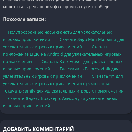
может стать решающим фактором на пути к победе!
Похожие записи:
Полупрозрачные часы скачать для увлекательных
игровых приключений
Скачать Sago Mini Малыши для
увлекательных игровых приключений
Скачать
приложение ЕГДС на Android для увлекательных игровых
приключений
Скачать Back Eraser для увлекательных
игровых приключений
Где скачать Ec provodnik для
увлекательных игровых приключений
Скачать fm для
увлекательных игровых приключений прямо сейчас
Скачать camily для увлекательных игровых приключений
Скачать Яндекс Браузер с Алисой для увлекательных
игровых приключений
ДОБАВИТЬ КОММЕНТАРИЙ