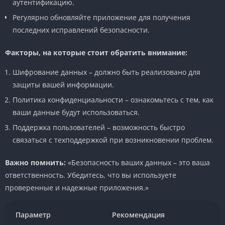
аутентификацию.
Регулярно обновляйте приложение для получения
последних исправлений безопасности.
Факторы, на которые стоит обратить внимание:
Шифрование данных – должно быть реализовано для
защиты вашей информации.
Политика конфиденциальности – ознакомьтесь с тем, как
ваши данные будут использоваться.
Поддержка пользователей – возможность быстро
связаться с техподдержкой при возникновении проблем.
Важно помнить:
«Безопасность ваших данных – это ваша
ответственность. Убедитесь, что вы используете
проверенные и надежные приложения.»
Параметр
Рекомендация