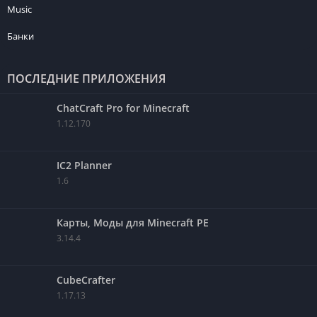
Music
Банки
ПОСЛЕДНИЕ ПРИЛОЖЕНИЯ
ChatCraft Pro for Minecraft
1.12.170
IC2 Planner
1.6
Карты, Моды для Minecraft PE
3.14.4
CubeCrafter
1.17.13