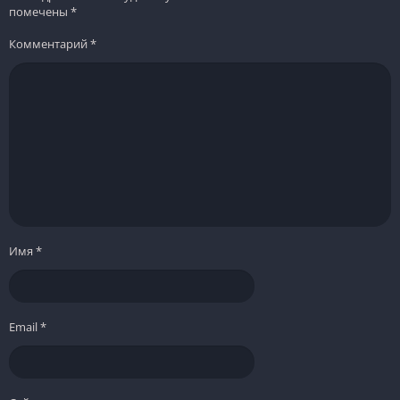
помечены
*
Комментарий
*
Имя
*
Email
*