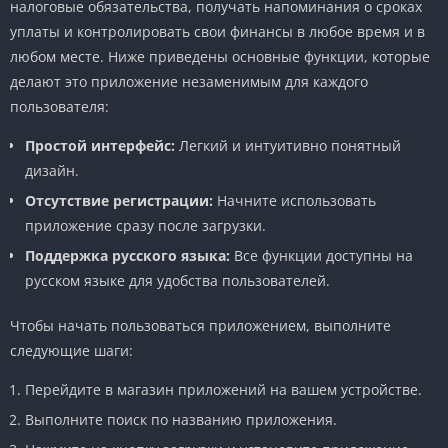
налоговые обязательства, получать напоминания о сроках
уплаты и контролировать свои финансы в любое время и в
любом месте. Ниже приведены основные функции, которые
делают это приложение незаменимым для каждого
пользователя:
Простой интерфейс:
Легкий и интуитивно понятный
дизайн.
Отсутствие регистрации:
Начните использовать
приложение сразу после загрузки.
Поддержка русского языка:
Все функции доступны на
русском языке для удобства пользователей.
Чтобы начать пользоваться приложением, выполните
следующие шаги:
Перейдите в магазин приложений на вашем устройстве.
Выполните поиск по названию приложения.