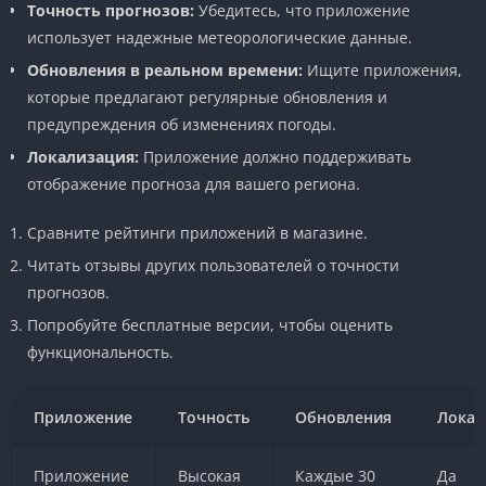
Точность прогнозов:
Убедитесь, что приложение
использует надежные метеорологические данные.
Обновления в реальном времени:
Ищите приложения,
которые предлагают регулярные обновления и
предупреждения об изменениях погоды.
Локализация:
Приложение должно поддерживать
отображение прогноза для вашего региона.
Сравните рейтинги приложений в магазине.
Читать отзывы других пользователей о точности
прогнозов.
Попробуйте бесплатные версии, чтобы оценить
функциональность.
Приложение
Точность
Обновления
Локал
Приложение
Высокая
Каждые 30
Да