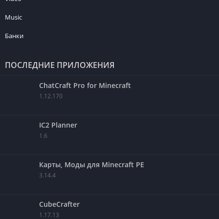
Music
Банки
ПОСЛЕДНИЕ ПРИЛОЖЕНИЯ
ChatCraft Pro for Minecraft
1.12.170
IC2 Planner
1.6
Карты, Моды для Minecraft PE
3.14.4
CubeCrafter
1.17.13