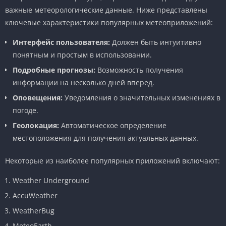
важные метеорологические данные. Ниже представлены
ключевые характеристики популярных метеоприложений:
Интерфейс пользователя:
Должен быть интуитивно
понятным и простым в использовании.
Подробные прогнозы:
Возможность получения
информации на несколько дней вперед.
Оповещения:
Уведомления о значительных изменениях в
погоде.
Геолокация:
Автоматическое определение
местоположения для получения актуальных данных.
Некоторые из наиболее популярных приложений включают:
Weather Underground
AccuWeather
WeatherBug
MeteoEarth