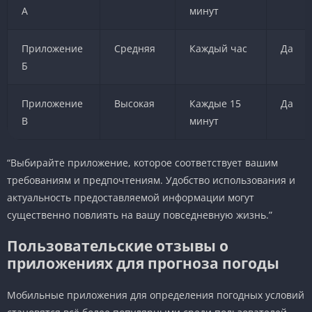
А
минут
Приложение
Средняя
Каждый час
Да
Б
Приложение
Высокая
Каждые 15
Да
В
минут
“Выбирайте приложение, которое соответствует вашим
требованиям и предпочтениям. Удобство использования и
актуальность предоставляемой информации могут
существенно повлиять на вашу повседневную жизнь.”
Пользовательские отзывы о
приложениях для прогноза погоды
Мобильные приложения для определения погодных условий