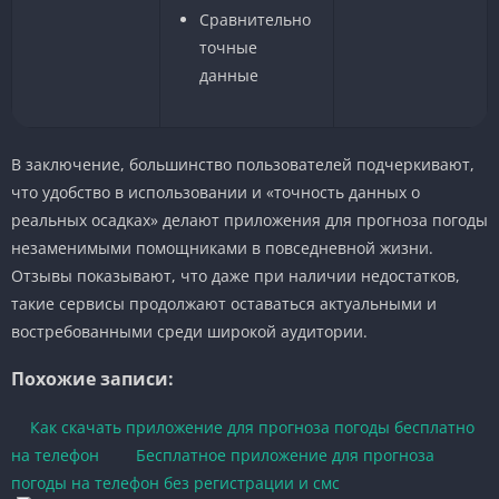
Сравнительно
точные
данные
В заключение, большинство пользователей подчеркивают,
что удобство в использовании и «точность данных о
реальных осадках» делают приложения для прогноза погоды
незаменимыми помощниками в повседневной жизни.
Отзывы показывают, что даже при наличии недостатков,
такие сервисы продолжают оставаться актуальными и
востребованными среди широкой аудитории.
Похожие записи:
Как скачать приложение для прогноза погоды бесплатно
на телефон
Бесплатное приложение для прогноза
погоды на телефон без регистрации и смс