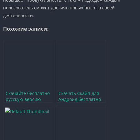
пользователь сможет достичь новых высот в своей
деятельности.
Похожие записи:
Скачайте бесплатно
Скачать Скайп для
русскую версию
Андроид бесплатно
Опен Офис для
на русском без
Андроид
регистрации и
вирусов