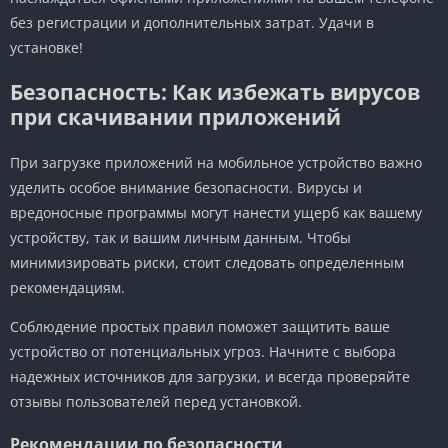
без регистрации и дополнительных затрат. Удачи в
установке!
Безопасность: Как избежать вирусов
при скачивании приложений
При загрузке приложений на мобильное устройство важно
уделить особое внимание безопасности. Вирусы и
вредоносные программы могут нанести ущерб как вашему
устройству, так и вашим личным данным. Чтобы
минимизировать риски, стоит следовать определенным
рекомендациям.
Соблюдение простых правил поможет защитить ваше
устройство от потенциальных угроз. Начните с выбора
надежных источников для загрузки, и всегда проверяйте
отзывы пользователей перед установкой.
Рекомендации по безопасности