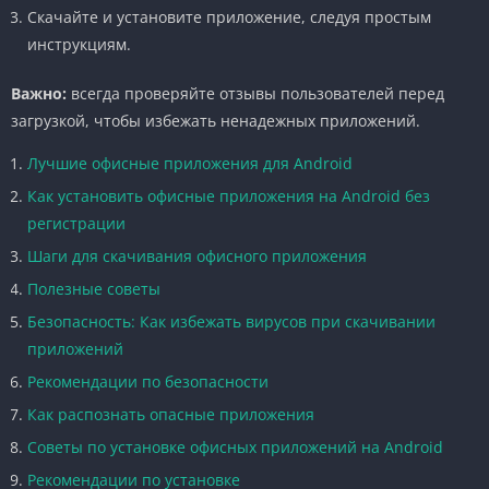
Скачайте и установите приложение, следуя простым
инструкциям.
Важно:
всегда проверяйте отзывы пользователей перед
загрузкой, чтобы избежать ненадежных приложений.
Лучшие офисные приложения для Android
Как установить офисные приложения на Android без
регистрации
Шаги для скачивания офисного приложения
Полезные советы
Безопасность: Как избежать вирусов при скачивании
приложений
Рекомендации по безопасности
Как распознать опасные приложения
Советы по установке офисных приложений на Android
Рекомендации по установке