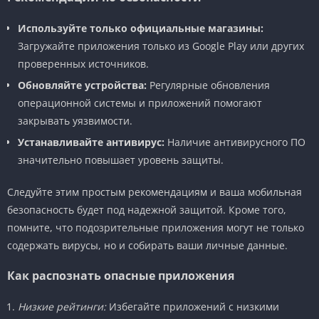
Используйте только официальные магазины:
Загружайте приложения только из Google Play или других
проверенных источников.
Обновляйте устройства:
Регулярные обновления
операционной системы и приложений помогают
закрывать уязвимости.
Устанавливайте антивирус:
Наличие антивирусного ПО
значительно повышает уровень защиты.
Следуйте этим простым рекомендациям и ваша мобильная
безопасность будет под надежной защитой. Кроме того,
помните, что подозрительные приложения могут не только
содержать вирусы, но и собирать ваши личные данные.
Как распознать опасные приложения
Низкие рейтинги:
Избегайте приложений с низкими