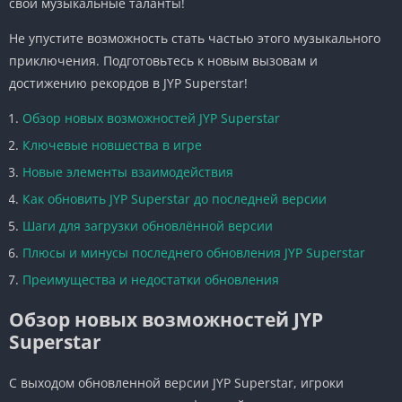
свои музыкальные таланты!
Не упустите возможность стать частью этого музыкального
приключения. Подготовьтесь к новым вызовам и
достижению рекордов в JYP Superstar!
Обзор новых возможностей JYP Superstar
Ключевые новшества в игре
Новые элементы взаимодействия
Как обновить JYP Superstar до последней версии
Шаги для загрузки обновлённой версии
Плюсы и минусы последнего обновления JYP Superstar
Преимущества и недостатки обновления
Обзор новых возможностей JYP
Superstar
С выходом обновленной версии JYP Superstar, игроки