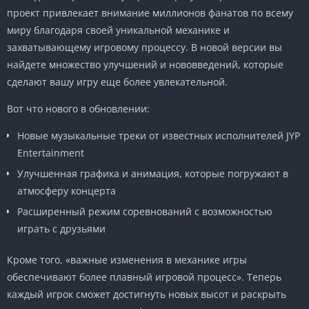
проект привлекает внимание миллионов фанатов по всему
миру благодаря своей уникальной механике и
захватывающему игровому процессу. В новой версии вы
найдете множество улучшений и нововведений, которые
сделают вашу игру еще более увлекательной.
Вот что нового в обновлении:
Новые музыкальные треки от известных исполнителей JYP
Entertainment
Улучшенная графика и анимация, которые погружают в
атмосферу концерта
Расширенный режим соревнований с возможностью
играть с друзьями
Кроме того, «важные изменения в механике игры
обеспечивают более плавный игровой процесс». Теперь
каждый игрок сможет достигнуть новых высот и раскрыть