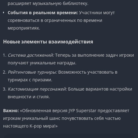
расширяет музыкальную библиотеку.
События в реальном времени:
Участники могут
соревноваться в ограниченных по времени
мероприятиях.
Новые элементы взаимодействия
Система достижений:
Теперь за выполнение задач игроки
получают уникальные награды.
Рейтинговые турниры:
Возможность участвовать в
турнирах с призами.
Кастомизация персонажей:
Больше вариантов настройки
внешности и стиля.
Важно:
«Обновленная версия JYP Superstar предоставляет
игрокам уникальный шанс почувствовать себя частью
настоящего K-pop мира!»