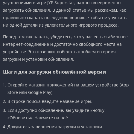
улучшениями в игре JYP Superstar, важно своевременно
загружать обновления. В данной статье мы расскажем, как
правильно скачать последнюю версию, чтобы не упустить
ни одной детали из увлекательного игрового процесса.
Перед тем как начать, убедитесь, что у вас есть стабильное
интернет-соединение и достаточно свободного места на
устройстве. Это позволит избежать проблем во время
загрузки и установки обновления.
Шаги для загрузки обновлённой версии
Откройте магазин приложений на вашем устройстве (App
Store или Google Play).
В строке поиска введите название игры.
Если доступно обновление, вы увидите кнопку
«Обновить». Нажмите на неё.
Дождитесь завершения загрузки и установки.