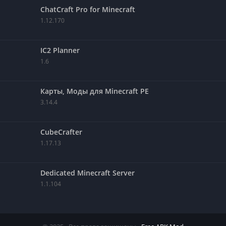
ChatCraft Pro for Minecraft
1.12.170
IC2 Planner
1.6
Карты, Моды для Minecraft PE
3.14.4
CubeCrafter
1.17.13
Dedicated Minecraft Server
1.1.104