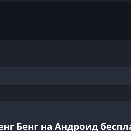
нг Бенг на Андроид беспл