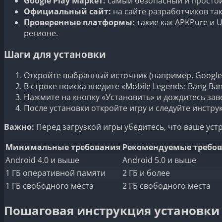
Google Play Маркет:
самый безопасный и простой 
Официальный сайт:
на сайте разработчиков так
Проверенные платформы:
такие как APKPure и 
регионе.
Шаги для установки
Откройте выбранный источник (например, Google 
В строке поиска введите «Mobile Legends: Bang Ban
Нажмите на кнопку «Установить» и дождитесь зав
После установки откройте игру и следуйте инстру
Важно:
Перед загрузкой игры убедитесь, что ваше ус
Минимальные требования
Рекомендуемые требо
Android 4.0 и выше
Android 5.0 и выше
1 ГБ оперативной памяти
2 ГБ и более
1 ГБ свободного места
2 ГБ свободного места
Пошаговая инструкция установки 