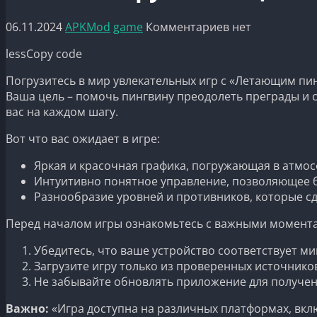
06.11.2024
APKMod
game
Комментариев нет
lessCopy code
Погрузитесь в мир увлекательных игр с «Летающим п
Ваша цель – помочь пингвину преодолеть преграды и с
вас на каждом шагу.
Вот что вас ожидает в игре:
Яркая и красочная графика, погружающая в атмос
Интуитивно понятное управление, позволяющее б
Разнообразие уровней и противников, которые с
Перед началом игры ознакомьтесь с важными момент
Убедитесь, что ваше устройство соответствует м
Загрузите игру только из проверенных источник
Не забывайте обновлять приложение для получен
Важно:
«Игра доступна на различных платформах, вклю