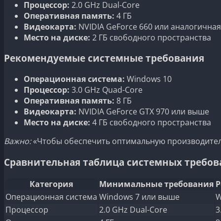
Процессор:
2.0 GHz Dual-Core
Оперативная память:
4 ГБ
Видеокарта:
NVIDIA GeForce 660 или аналогичная
Место на диске:
2 ГБ свободного пространства
Рекомендуемые системные требования
Операционная система:
Windows 10
Процессор:
3.0 GHz Quad-Core
Оперативная память:
8 ГБ
Видеокарта:
NVIDIA GeForce GTX 970 или выше
Место на диске:
4 ГБ свободного пространства
Важно:
«Чтобы обеспечить оптимальную производитель
Сравнительная таблица системных требо
Категория
Минимальные требования
Р
Операционная система
Windows 7 или выше
W
Процессор
2.0 GHz Dual-Core
3