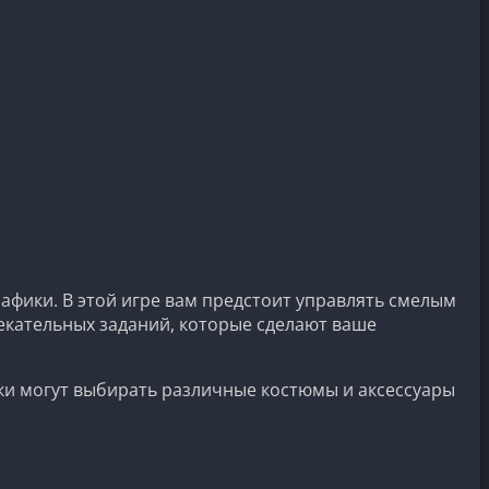
афики. В этой игре вам предстоит управлять смелым
лекательных заданий, которые сделают ваше
ки могут выбирать различные костюмы и аксессуары