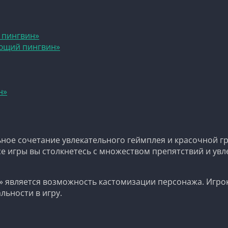
 пингвин»
ающий пингвин»
н»
ное сочетание увлекательного геймплея и красочной гр
е игры вы столкнетесь с множеством препятствий и ув
» является возможность кастомизации персонажа. Игро
льности в игру.