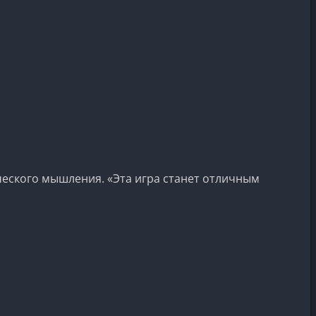
ческого мышления. «Эта игра станет отличным