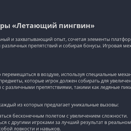
игры «Летающий пингвин»
ный и захватывающий опыт, сочетая элементы платформ
я различных препятствий и собирая бонусы. Игровая ме
перемещаться в воздухе, используя специальные механ
редметы, которые игрок должен собирать для увеличе
 с различными препятствиями, такими как ледяные пики
 каждый из которых предлагает уникальные вызовы:
аться бесконечным полетом с увеличением сложности.
ся с другими игроками за лучший результат в реальном
обой ловкости и навыков.