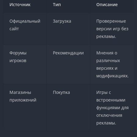
Источник
Тип
Описание
Официальный
Загрузка
Проверенные
сайт
версии игр без
рекламы.
Форумы
Рекомендации
Мнения о
игроков
различных
версиях и
модификациях.
Магазины
Покупка
Игры с
приложений
встроенными
функциями для
отключения
рекламы.