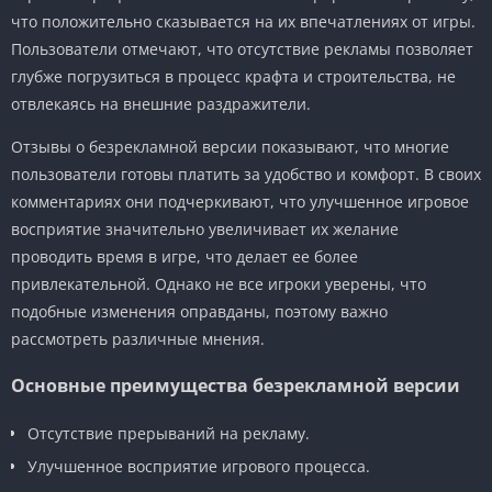
что положительно сказывается на их впечатлениях от игры.
Пользователи отмечают, что отсутствие рекламы позволяет
глубже погрузиться в процесс крафта и строительства, не
отвлекаясь на внешние раздражители.
Отзывы о безрекламной версии показывают, что многие
пользователи готовы платить за удобство и комфорт. В своих
комментариях они подчеркивают, что улучшенное игровое
восприятие значительно увеличивает их желание
проводить время в игре, что делает ее более
привлекательной. Однако не все игроки уверены, что
подобные изменения оправданы, поэтому важно
рассмотреть различные мнения.
Основные преимущества безрекламной версии
Отсутствие прерываний на рекламу.
Улучшенное восприятие игрового процесса.