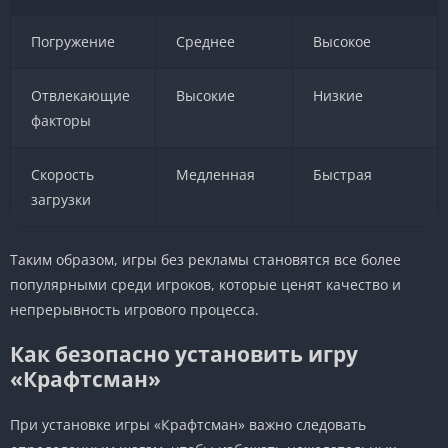
Погружение
Среднее
Высокое
Отвлекающие
Высокие
Низкие
факторы
Скорость
Медленная
Быстрая
загрузки
Таким образом, игры без рекламы становятся все более
популярными среди игроков, которые ценят качество и
непрерывность игрового процесса.
Как безопасно установить игру
«Крафтсман»
При установке игры «Крафтсман» важно следовать