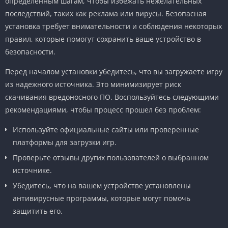
определенным шагам, чтобы избежать нежелательных
последствий, таких как реклама или вирусы. Безопасная
установка требует внимательности и соблюдения некоторых
правил, которые помогут сохранить ваше устройство в
безопасности.
Перед началом установки убедитесь, что вы загружаете игру
из надежного источника. Это минимизирует риск
скачивания вредоносного ПО. Воспользуйтесь следующими
рекомендациями, чтобы процесс прошел без проблем:
Используйте официальные сайты или проверенные
платформы для загрузки игр.
Проверьте отзывы других пользователей о выбранном
источнике.
Убедитесь, что на вашем устройстве установлены
антивирусные программы, которые могут помочь
защитить его.