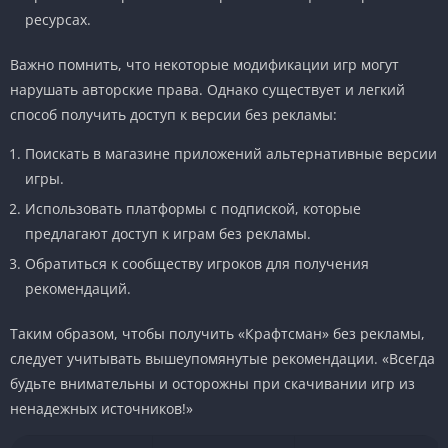
ресурсах.
Важно помнить, что некоторые модификации игр могут
нарушать авторские права. Однако существует и легкий
способ получить доступ к версии без рекламы:
Поискать в магазине приложений альтернативные версии
игры.
Использовать платформы с подпиской, которые
предлагают доступ к играм без рекламы.
Обратиться к сообществу игроков для получения
рекомендаций.
Таким образом, чтобы получить «Крафтсман» без рекламы,
следует учитывать вышеупомянутые рекомендации. «Всегда
будьте внимательны и осторожны при скачивании игр из
ненадежных источников!»