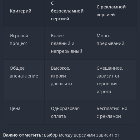
С
С рекламной
Критерий
безрекламной
версией
версией
Игровой
Более
Много
процесс
плавный и
прерываний
непрерывный
Общее
Высокое,
Смешанное,
впечатление
игроки
зависит от
довольны
терпения
игрока
Цена
Одноразовая
Бесплатно, но
оплата
с рекламой
Важно отметить:
выбор между версиями зависит от