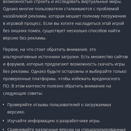
возможностью строить и исследовать виртуальные миры.
Однако многие пользователи сталкиваются с проблемой
назойливой рекламы, которая мешает полному погружению
в игровой процесс. Если вы хотите насладиться этой игрой
без лишних помех, существует несколько способов найти
версию без рекламы.
Первое, на что стоит обратить внимание, это
альтернативные источники загрузки. Есть множество сайтов
и форумов, которые предлагают возможность скачать игры
без рекламы. Однако будьте осторожны и выбирайте только
проверенные платформы, чтобы избежать вредоносного
ПО. В этом контексте полезно обратить внимание на
следующие советы:
Проверяйте отзывы пользователей о загружаемых
версиях.
Изучайте информацию о разработчике игры.
Сравнивайте различные версии на специализированных