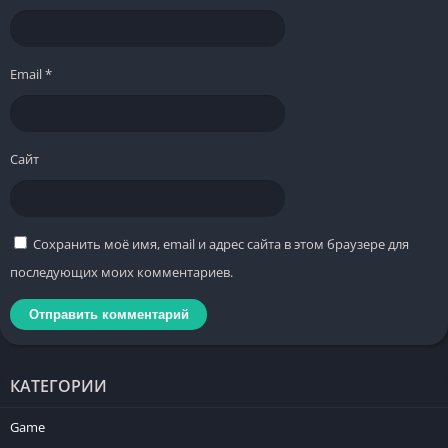
Email
*
Сайт
Сохранить моё имя, email и адрес сайта в этом браузере для
последующих моих комментариев.
КАТЕГОРИИ
Game