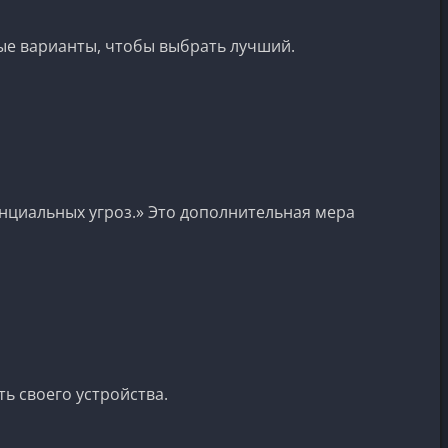
ые варианты, чтобы выбрать лучший.
нциальных угроз.» Это дополнительная мера
ь своего устройства.