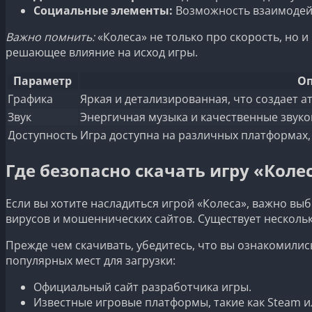
Социальные элементы:
Возможность взаимодейст
Важно помнить:
«Колеса» не только про скорость, но 
решающее влияние на исход игры.
Параметр
Оп
Графика
Яркая и детализированная, что создает 
Звук
Энергичная музыка и качественные звуко
Доступность
Игра доступна на различных платформах,
Где безопасно скачать игру «Коле
Если вы хотите насладиться игрой «Колеса», важно в
вирусов и мошеннических сайтов. Существует нескольк
Прежде чем скачивать, убедитесь, что вы ознакомилис
популярных мест для загрузки:
Официальный сайт разработчика игры.
Известные игровые платформы, такие как Steam и