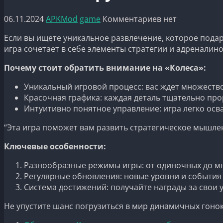
06.11.2024
APKMod
game
Комментариев нет
Если вы ищете уникальное развлечение, которое подар
игра сочетает в себе элементы стратегии и адреналино
Почему стоит обратить внимание на «Колеса»:
Уникальный игровой процесс: вас ждет множеств
Красочная графика: каждая деталь тщательно пр
Интуитивно понятное управление: игра легко осв
“Эта игра поможет вам развить стратегическое мышлен
Ключевые особенности:
Разнообразные режимы игры: от одиночных до м
Регулярные обновления: новые уровни и события
Система достижений: получайте награды за свои у
Не упустите шанс погрузиться в мир динамичных гонок