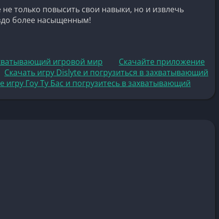
 не только повысить свои навыки, но и извлечь
аздо более насыщенным!
захватывающий игровой мир
Скачайте приложение
Скачать игру Dislyte и погрузиться в захватывающий
е игру Гоу Ту Бас и погрузитесь в захватывающий