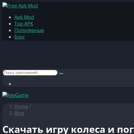
Apk Mod
Top APK
Популярные
Блог
Home
/
Blog
Скачать игру колеса и п