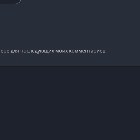
аузере для последующих моих комментариев.