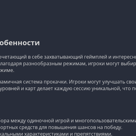
собенности
сочетающий в себе захватывающий геймплей и интересны
лагодаря разнообразным режимам, игроки могут выбират
ежиме.
амичная система прокачки. Игроки могут улучшать свои
уровней и карт делает каждую сессию уникальной, что п
ора между одиночной игрой и многопользовательскими
ортных средств для повышения шансов на победу.
кальными характеристиками и препятствиями.