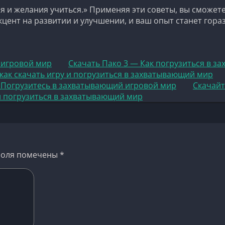
я и желания учиться.» Применяя эти советы, вы сможете
кцент на развитии и улучшении, и ваш опыт станет гор
 игровой мир
Скачать Пако 3 — Как погрузиться в 
как скачать игру и погрузиться в захватывающий мир
— Погрузитесь в захватывающий игровой мир
Скачайт
и погрузиться в захватывающий мир
поля помечены
*