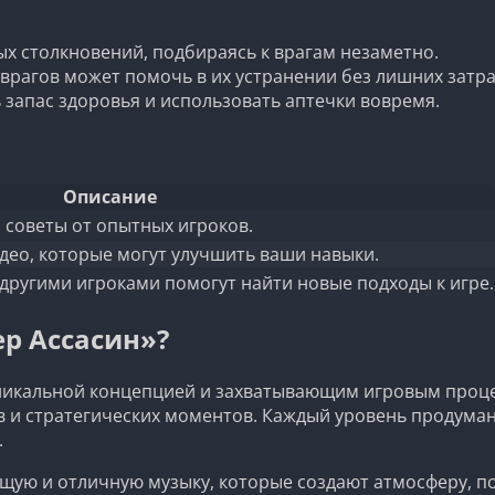
ых столкновений, подбираясь к врагам незаметно.
 врагов может помочь в их устранении без лишних затра
 запас здоровья и использовать аптечки вовремя.
Описание
 советы от опытных игроков.
део, которые могут улучшить ваши навыки.
другими игроками помогут найти новые подходы к игре.
ер Ассасин»?
уникальной концепцией и захватывающим игровым процес
и стратегических моментов. Каждый уровень продуман 
.
ющую и отличную музыку, которые создают атмосферу, п