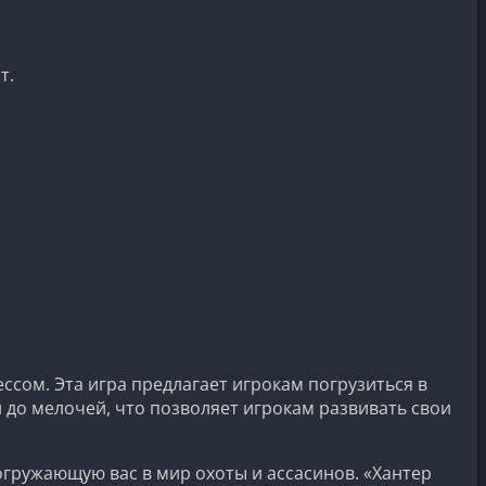
т.
сом. Эта игра предлагает игрокам погрузиться в
до мелочей, что позволяет игрокам развивать свои
огружающую вас в мир охоты и ассасинов. «Хантер