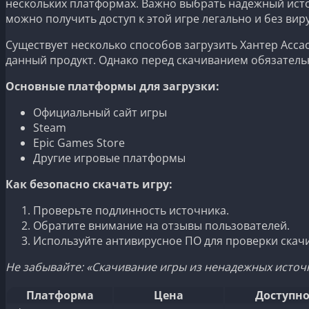
нескольких платформах. Важно выбрать надежный исто
можно получить доступ к этой игре легально и без вир
Существует несколько способов загрузить Хантер Ас
данный продукт. Однако перед скачиванием обязатель
Основные платформы для загрузки:
Официальный сайт игры
Steam
Epic Games Store
Другие игровые платформы
Как безопасно скачать игру:
Проверьте подлинность источника.
Обратите внимание на отзывы пользователей.
Используйте антивирусное ПО для проверки скач
Не забывайте: «Скачивание игры из ненадежных источ
Платформа
Цена
Доступно