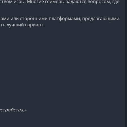
ством игры. Многие геймеры задаются вопросом, где
зинами или сторонними платформами, предлагающими
ать лучший вариант.
стройства.»