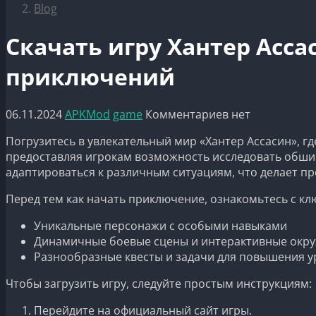
Blog
Скачать игру Хантер Асс
приключений
06.11.2024
APKMod
game
Комментариев нет
Погрузитесь в увлекательный мир «Хантер Ассасин», гд
предоставляя игрокам возможность исследовать обши
адаптироваться к различным ситуациям, что делает п
Перед тем как начать приключение, ознакомьтесь с к
Уникальные персонажи с особыми навыками
Динамичные боевые сцены и интерактивные окр
Разнообразные квесты и задачи для повышения у
Чтобы загрузить игру, следуйте простым инструкциям:
Перейдите на официальный сайт игры.