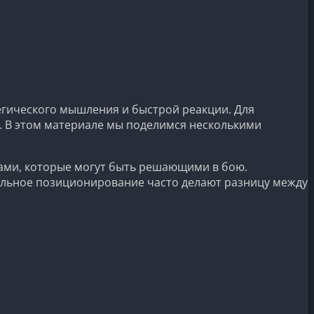
тегического мышления и быстрой реакции. Для
. В этом материале мы поделимся несколькими
ками, которые могут быть решающими в бою.
ильное позиционирование часто делают разницу между