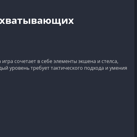
 захватывающих
 игра сочетает в себе элементы экшена и стелса,
ый уровень требует тактического подхода и умения