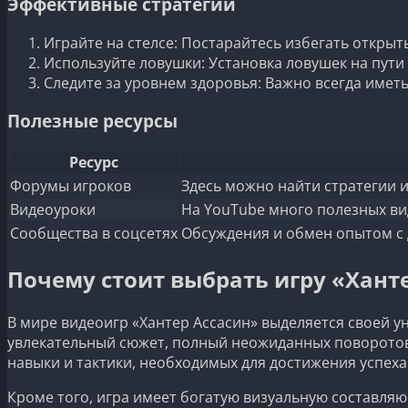
Эффективные стратегии
Играйте на стелсе: Постарайтесь избегать открыт
Используйте ловушки: Установка ловушек на пути
Следите за уровнем здоровья: Важно всегда иметь
Полезные ресурсы
Ресурс
Форумы игроков
Здесь можно найти стратегии и
Видеоуроки
На YouTube много полезных ви
Сообщества в соцсетях
Обсуждения и обмен опытом с 
Почему стоит выбрать игру «Хант
В мире видеоигр «Хантер Ассасин» выделяется своей 
увлекательный сюжет, полный неожиданных поворотов 
навыки и тактики, необходимых для достижения успеха
Кроме того, игра имеет богатую визуальную составля