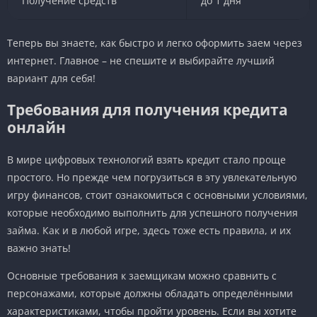
Получение средств
до 1 дня
Теперь вы знаете, как быстро и легко оформить заем через
интернет. Главное – не спешите и выбирайте лучший
вариант для себя!
Требования для получения кредита
онлайн
В мире цифровых технологий взять кредит стало проще
простого. Но прежде чем погрузиться в эту увлекательную
игру финансов, стоит ознакомиться с основными условиями,
которые необходимо выполнить для успешного получения
займа. Как и в любой игре, здесь тоже есть правила, и их
важно знать!
Основные требования к заемщикам можно сравнить с
персонажами, которые должны обладать определёнными
характеристиками, чтобы пройти уровень. Если вы хотите