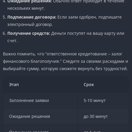
Ожидание решения:
Обычно ответ приходит в течение
нескольких минут.
Подписание договора:
Если заем одобрен, подпишите
электронный договор.
Получение средств:
Деньги поступят на вашу карту или
счет.
Важно помнить, что “ответственное кредитование – залог
финансового благополучия.” Следите за своими расходами и
выбирайте сумму, которую сможете вернуть без трудностей.
Этап
Срок
Заполнение заявки
5-10 минут
Ожидание решения
до 30 минут