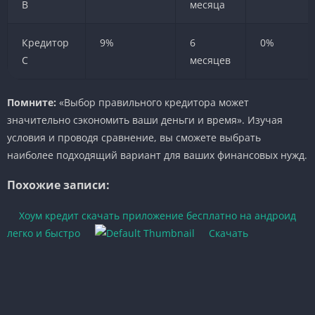
B
месяца
Кредитор
9%
6
0%
C
месяцев
Помните:
«Выбор правильного кредитора может
значительно сэкономить ваши деньги и время». Изучая
условия и проводя сравнение, вы сможете выбрать
наиболее подходящий вариант для ваших финансовых нужд.
Похожие записи:
Хоум кредит скачать приложение бесплатно на андроид
легко и быстро
Скачать