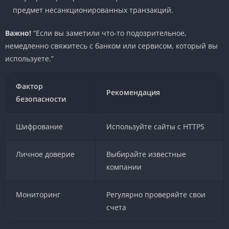
предмет несанкционированных транзакций.
Важно!
“Если вы заметили что-то подозрительное,
немедленно свяжитесь с банком или сервисом, который вы
используете.”
Фактор
Рекомендация
безопасности
Шифрование
Используйте сайты с HTTPS
Личное доверие
Выбирайте известные
компании
Мониторинг
Регулярно проверяйте свои
счета