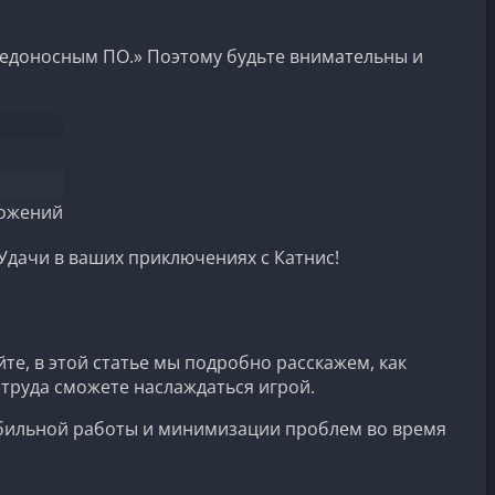
редоносным ПО.» Поэтому будьте внимательны и
ложений
 Удачи в ваших приключениях с Катнис!
те, в этой статье мы подробно расскажем, как
 труда сможете наслаждаться игрой.
табильной работы и минимизации проблем во время