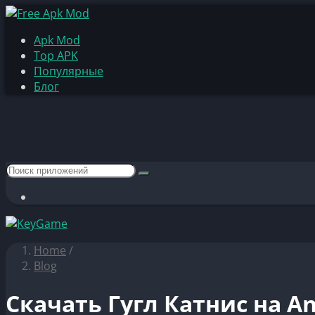
Apk Mod
Top APK
Популярные
Блог
Home
/
Blog
Скачать Гугл Катнис на 