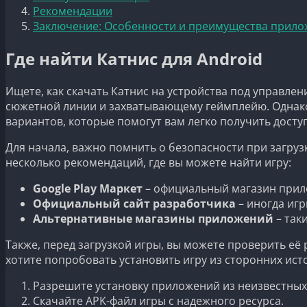
Рекомендации
Заключение: Особенности и преимущества прил
Где найти Катнис для Android
Ищете, как скачать Катнис на устройства под управле
сюжетной линии и захватывающему геймплейю. Однако 
вариантов, которые помогут вам легко получить доступ
Для начала, важно помнить о безопасности при загру
несколько рекомендаций, где вы можете найти игру:
Google Play Маркет
– официальный магазин прило
Официальный сайт разработчика
– иногда игр
Альтернативные магазины приложений
– так
Также, перед загрузкой игры, вы можете проверить её
хотите попробовать установить игру из сторонних ист
Разрешите установку приложений из неизвестных 
Скачайте APK-файл игры с надежного ресурса.