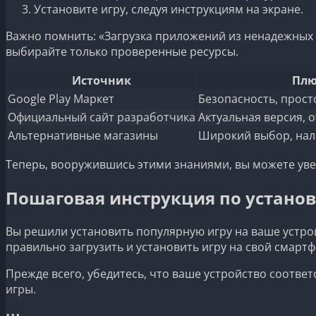
Установите игру, следуя инструкциям на экране.
Важно помнить: «Загрузка приложений из ненадежных
выбирайте только проверенные ресурсы.
Источник
Пл
Google Play Маркет
Безопасность, прост
Официальный сайт разработчика
Актуальная версия, 
Альтернативные магазины
Широкий выбор, нал
Теперь, вооружившись этими знаниями, вы можете увер
Пошаговая инструкция по установ
Вы решили установить популярную игру на ваше устройс
правильно загрузить и установить игру на свой смарт
Прежде всего, убедитесь, что ваше устройство соотв
игры.