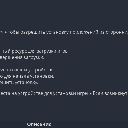
», чтобы разрешить установку приложений из сторонни
ный ресурс для загрузки игры.
авершения загрузки.
s» на вашем устройстве.
о для начала установки.
ршить установку.
места на устройстве для установки игры.» Если возникну
Описание