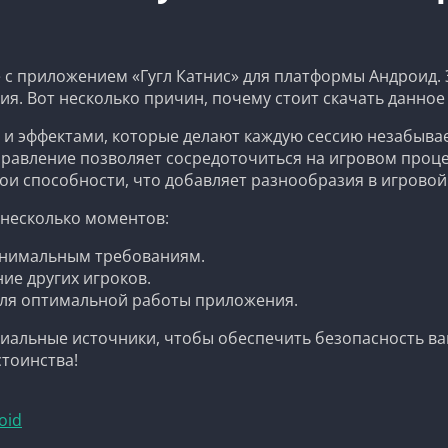
 с приложением «Гугл Катнис» для платформы Андроид.
я. Вот несколько причин, почему стоит скачать данно
и эффектами, которые делают каждую сессию незабыва
равление позволяет сосредоточиться на игровом проце
ои способности, что добавляет разнообразия в игровой
 несколько моментов:
минимальным требованиям.
ние других игроков.
для оптимальной работы приложения.
иальные источники, чтобы обеспечить безопасность ва
стоинства!
oid