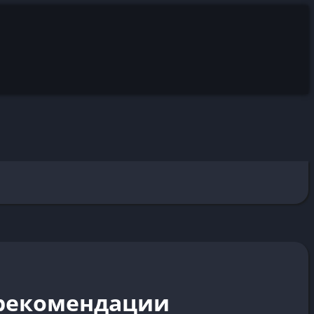
и рекомендации