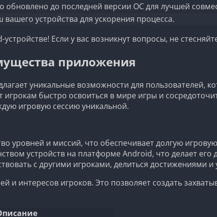
во обновлено до последней версии ОС для лучшей совме
ш вашего устройства для ускорения процесса.
-устройстве! Если у вас возникнут вопросы, не стесняй
имущества приложения
лагает уникальные возможности для пользователей, к
 игрокам быстро освоиться в мире игры и сосредоточи
ждую игровую сессию уникальной.
о уровней и миссий, что обеспечивает долгую игровую
твом устройств на платформе Android, что делает его 
вовать с другими игроками, делиться достижениями и 
й и интересов игроков. Это позволяет создать захваты
Описание