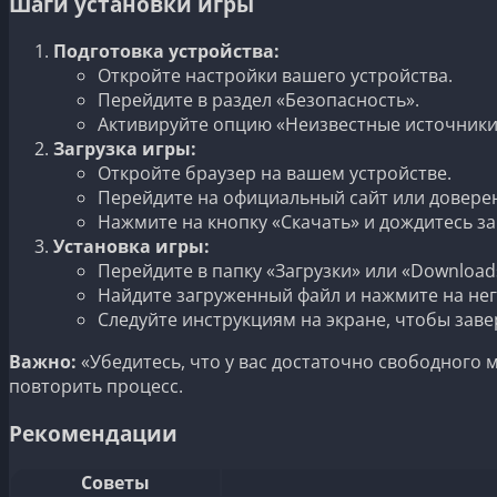
Шаги установки игры
Подготовка устройства:
Откройте настройки вашего устройства.
Перейдите в раздел «Безопасность».
Активируйте опцию «Неизвестные источники
Загрузка игры:
Откройте браузер на вашем устройстве.
Перейдите на официальный сайт или доверен
Нажмите на кнопку «Скачать» и дождитесь з
Установка игры:
Перейдите в папку «Загрузки» или «Download
Найдите загруженный файл и нажмите на нег
Следуйте инструкциям на экране, чтобы заве
Важно:
«Убедитесь, что у вас достаточно свободного 
повторить процесс.
Рекомендации
Советы