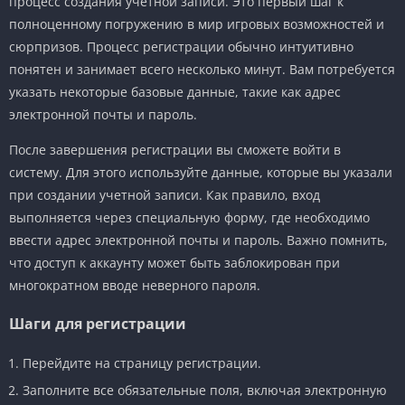
процесс создания учетной записи. Это первый шаг к
полноценному погружению в мир игровых возможностей и
сюрпризов. Процесс регистрации обычно интуитивно
понятен и занимает всего несколько минут. Вам потребуется
указать некоторые базовые данные, такие как адрес
электронной почты и пароль.
После завершения регистрации вы сможете войти в
систему. Для этого используйте данные, которые вы указали
при создании учетной записи. Как правило, вход
выполняется через специальную форму, где необходимо
ввести адрес электронной почты и пароль. Важно помнить,
что доступ к аккаунту может быть заблокирован при
многократном вводе неверного пароля.
Шаги для регистрации
Перейдите на страницу регистрации.
Заполните все обязательные поля, включая электронную