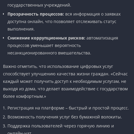
государственных учреждений.
Прозрачность процессов:
вся информация о заявках
доступна онлайн, что позволяет отслеживать статус
выполнения.
Снижение коррупционных рисков:
автоматизация
процессов уменьшает вероятность
несанкционированного вмешательства.
Важно отметить, что использование цифровых услуг
способствует улучшению качества жизни граждан. «Сейчас
каждый может получить доступ к необходимым услугам, не
выходя из дома, что делает взаимодействие с государством
более комфортным.»
Регистрация на платформе – быстрый и простой процесс.
Возможность получения услуг без бумажной волокиты.
Поддержка пользователей через горячую линию и
онлайн-чат.