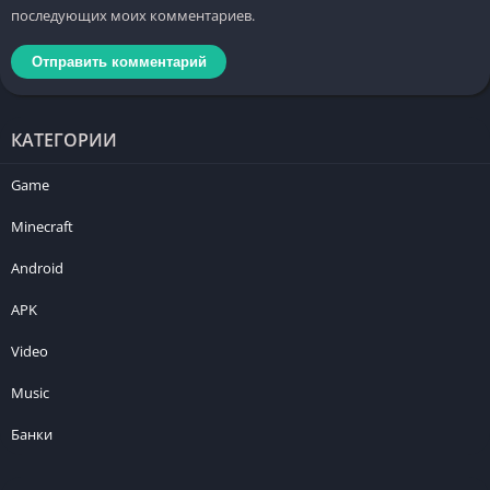
последующих моих комментариев.
КАТЕГОРИИ
Game
Minecraft
Android
APK
Video
Music
Банки