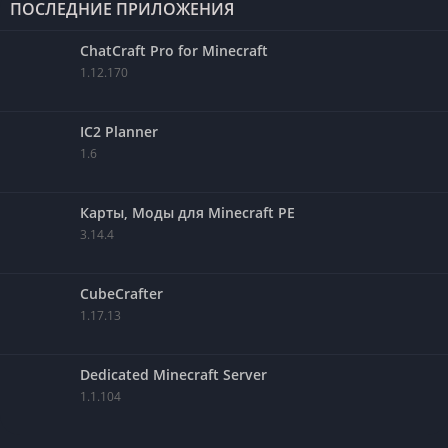
ПОСЛЕДНИЕ ПРИЛОЖЕНИЯ
ChatCraft Pro for Minecraft
1.12.170
IC2 Planner
1.6
Карты, Моды для Minecraft PE
3.14.4
CubeCrafter
1.17.13
Dedicated Minecraft Server
1.1.104