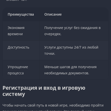
Преимущества
Описание
Экономия
Получение услуг без ожидания в
времени
очередях.
Доступность
Услуги доступны 24/7 из любой
точки.
Упрощение
Меньше шагов для получения
процесса
необходимых документов.
Регистрация и вход в игровую
систему
Чтобы начать свой путь в новой игре, необходимо пройти