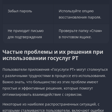
Забыл пароль
Используйте опцию
восстановления пароля.
Не приходит письмо
Проверьте папку «Спам»
для подтверждения
в почтовом ящике.
Частые проблемы и их решения при
использовании госуслуг РТ
Пользователи приложения «Госуслуги РТ» могут столкнуться
с различными трудностями в процессе его использования.
Важно знать, что большинство из этих проблем имеют
простые и эффективные решения, которые помогут
оптимизировать взаимодействие с сервисом.
Некоторые из наиболее распространенных ситуаций, с
которыми сталкиваются пользователи, включают ошибки