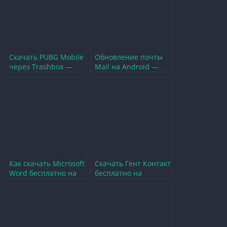
Скачать PUBG Mobile
Обновление почты
через Trashbox —
Mail на Android —
простой и быстрый
простой и быстрый
способ
способ
Как скачать Microsoft
Скачать Гент Контакт
Word бесплатно на
бесплатно на
телефон Android —
Андроид — игровой
простой способ
гид и советы