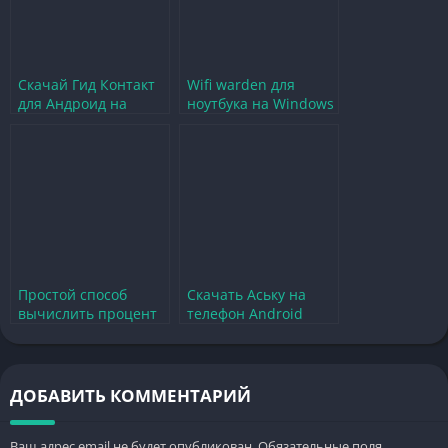
Скачай Гид Контакт
Wifi warden для
для Андроид на
ноутбука на Windows
русском языке
— простой способ
бесплатно
скачать и установить
Простой способ
Скачать Аську на
вычислить процент
телефон Android
от числа на
бесплатно —
калькуляторе
быстрый и удобный
смартфона
мессенджер
ДОБАВИТЬ КОММЕНТАРИЙ
Ваш адрес email не будет опубликован.
Обязательные поля