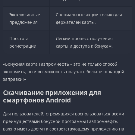
Эксклюзивные
Специальные акции только для
предложения
держателей карты.
Простота
Легкий процесс получения
регистрации
карты и доступа к бонусам.
«Бонусная карта Газпромнефть – это не только способ
экономить, но и возможность получать больше от каждой
заправки!»
Скачивание приложения для
смартфонов Android
Для пользователей, стремящихся воспользоваться всеми
преимуществами бонусной программы Газпромнефть,
важно иметь доступ к соответствующему приложению на