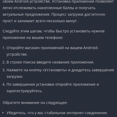
своем Android-устройстве. Установка приложения позволяет
легко отслеживать накопленные баллы и получать
актуальные предложения. Процесс загрузки достаточно
прост и занимает всего несколько минут.
Следуйте этим шагам, чтобы быстро установить нужное
приложение на вашем телефоне:
Откройте магазин приложений на вашем Android-
устройстве.
В строке поиска введите название приложения.
Нажмите на кнопку «Установить» и дождитесь завершения
загрузки.
По завершении установки откройте приложение и
зарегистрируйтесь.
Обратите внимание на следующее:
Убедитесь, что у вас стабильное интернет-соединение.