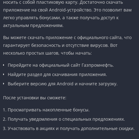
носить с собой пластиковую карту. Достаточно скачать
приложение на свой Android-устройство. Это позволит вам
легко управлять бонусами, а также получать доступ к
актуальным предложениям.
Вы можете скачать приложение с официального сайта, что
гарантирует безопасность и отсутствие вирусов. Вот
несколько простых шагов, чтобы начать:
Перейдите на официальный сайт Газпромнефть.
Найдите раздел для скачивания приложения.
Выберите версию для Android и начните загрузку.
После установки вы сможете:
Просматривать накопленные бонусы.
Получать уведомления о специальных предложениях.
Участвовать в акциях и получать дополнительные скидки.