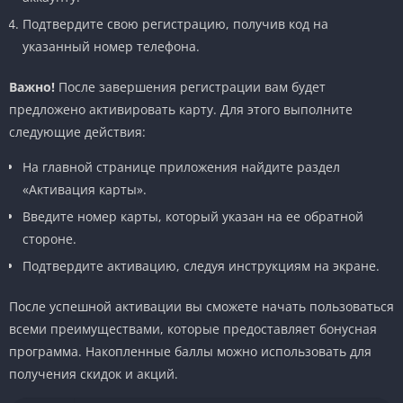
Подтвердите свою регистрацию, получив код на
указанный номер телефона.
Важно!
После завершения регистрации вам будет
предложено активировать карту. Для этого выполните
следующие действия:
На главной странице приложения найдите раздел
«Активация карты».
Введите номер карты, который указан на ее обратной
стороне.
Подтвердите активацию, следуя инструкциям на экране.
После успешной активации вы сможете начать пользоваться
всеми преимуществами, которые предоставляет бонусная
программа. Накопленные баллы можно использовать для
получения скидок и акций.