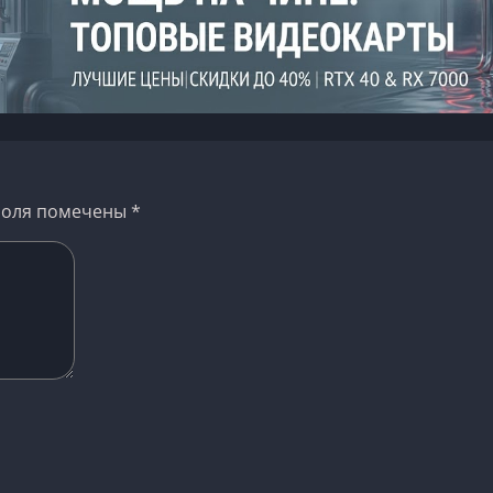
поля помечены
*