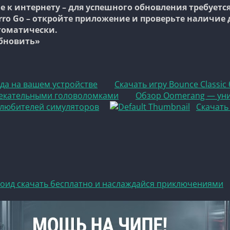
е к интернету
– для успешного обновления требуетс
rro Go
– откройте приложение и проверьте наличие 
томатически.
бновить»
ада на вашем устройстве
Скачать игру Bounce Classi
влекательными головоломками
Обзор Oomerang — уни
я любителей симуляторов
Скачать
роид скачать бесплатно и наслаждайся приключениями