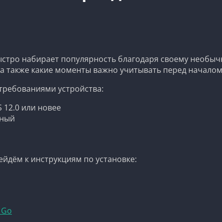
быстро набирает популярность благодаря своему необы
у, а также какие моменты важно учитывать перед началом
 требованиями устройства:
S 12.0 или новее
чный
ейдём к инструкциям по установке:
 Go