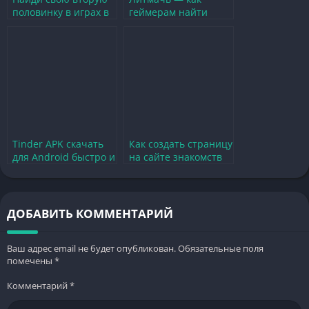
половинку в играх в
геймерам найти
Твери
вторую половинку в
мире игр
Tinder APK скачать
Как создать страницу
для Android быстро и
на сайте знакомств
безопасно
для геймеров и
найти
единомышленников
ДОБАВИТЬ КОММЕНТАРИЙ
Ваш адрес email не будет опубликован.
Обязательные поля
помечены
*
Комментарий
*