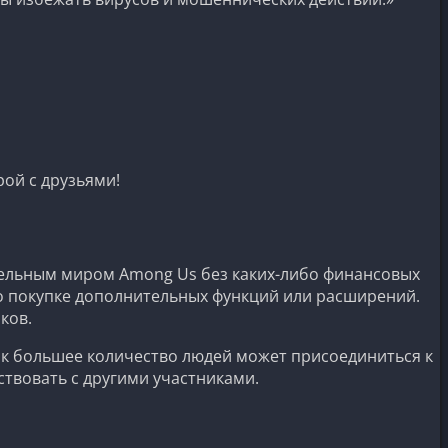
рой с друзьями!
тельным миром Among Us без каких-либо финансовых
о покупке дополнительных функций или расширений.
ков.
ак большее количество людей может присоединиться к
ствовать с другими участниками.