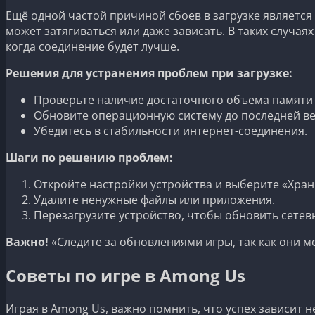
Ещё одной частой причиной сбоев в загрузке является
может затягиваться или даже зависать. В таких случая
когда соединение будет лучше.
Решения для устранения проблем при загрузке:
Проверьте наличие достаточного объема памяти 
Обновите операционную систему до последней ве
Убедитесь в стабильности интернет-соединения.
Шаги по решению проблем:
Откройте настройки устройства и выберите «Хра
Удалите ненужные файлы или приложения.
Перезагрузите устройство, чтобы обновить сетев
Важно!
«Следите за обновлениями игры, так как они 
Советы по игре в Among Us
Играя в Among Us, важно помнить, что успех зависит 