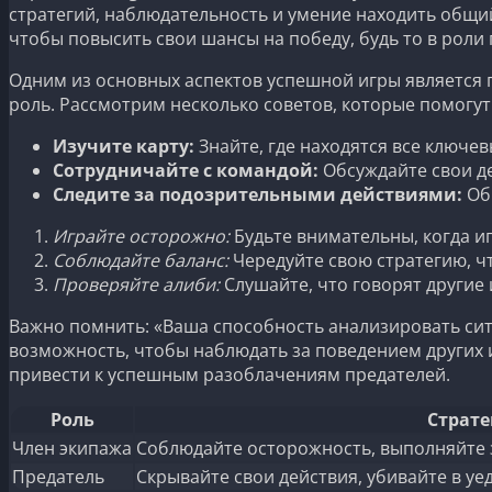
стратегий, наблюдательность и умение находить общи
чтобы повысить свои шансы на победу, будь то в роли
Одним из основных аспектов успешной игры является 
роль. Рассмотрим несколько советов, которые помогут
Изучите карту:
Знайте, где находятся все ключев
Сотрудничайте с командой:
Обсуждайте свои де
Следите за подозрительными действиями:
Обр
Играйте осторожно:
Будьте внимательны, когда иг
Соблюдайте баланс:
Чередуйте свою стратегию, ч
Проверяйте алиби:
Слушайте, что говорят другие 
Важно помнить: «Ваша способность анализировать сит
возможность, чтобы наблюдать за поведением других 
привести к успешным разоблачениям предателей.
Роль
Страте
Член экипажа
Соблюдайте осторожность, выполняйте 
Предатель
Скрывайте свои действия, убивайте в уе