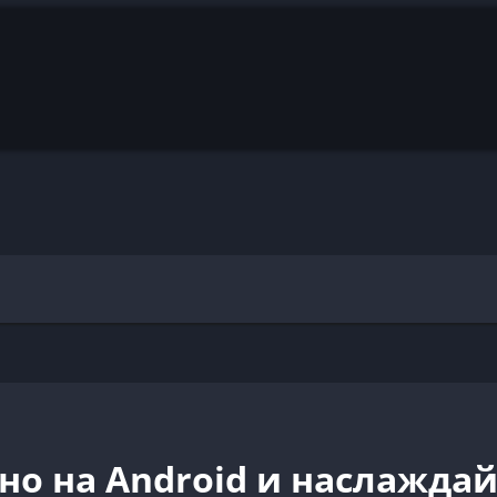
но на Android и наслажда