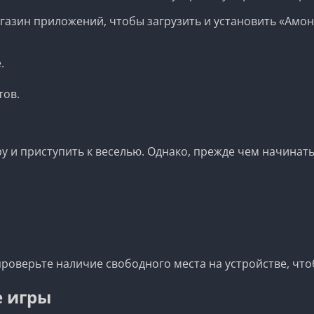
азин приложений, чтобы загрузить и установить «Амонг
.
тов.
у и приступить к веселью. Однако, прежде чем начинат
роверьте наличие свободного места на устройстве, что
е игры