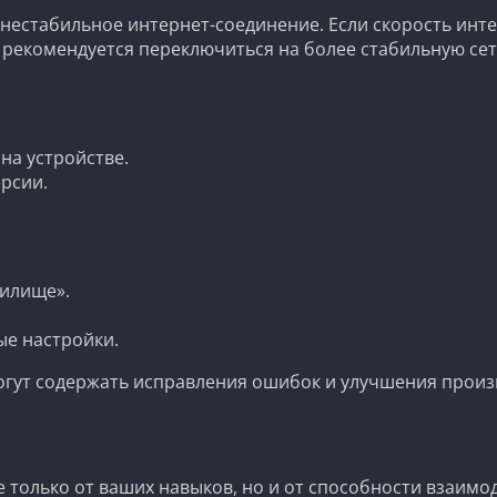
 нестабильное интернет-соединение. Если скорость инте
х рекомендуется переключиться на более стабильную сет
на устройстве.
рсии.
нилище».
ые настройки.
могут содержать исправления ошибок и улучшения произ
не только от ваших навыков, но и от способности взаим