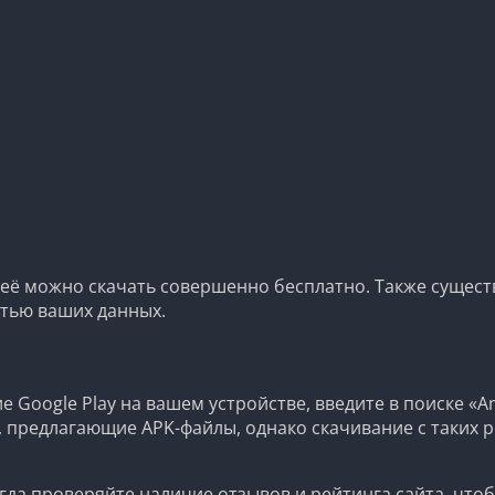
е её можно скачать совершенно бесплатно. Также сущест
стью ваших данных.
 Google Play на вашем устройстве, введите в поиске «A
предлагающие APK-файлы, однако скачивание с таких р
гда проверяйте наличие отзывов и рейтинга сайта, что