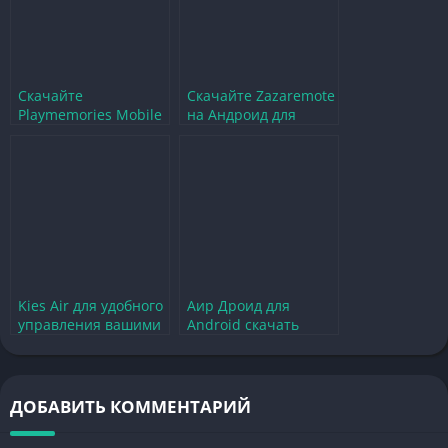
Скачайте
Скачайте Zazaremote
Playmemories Mobile
на Андроид для
для удобного
удобного управления
управления вашими
играми
играми
Kies Air для удобного
Аир Дроид для
управления вашими
Android скачать
играми и контентом
бесплатно и легко
ДОБАВИТЬ КОММЕНТАРИЙ