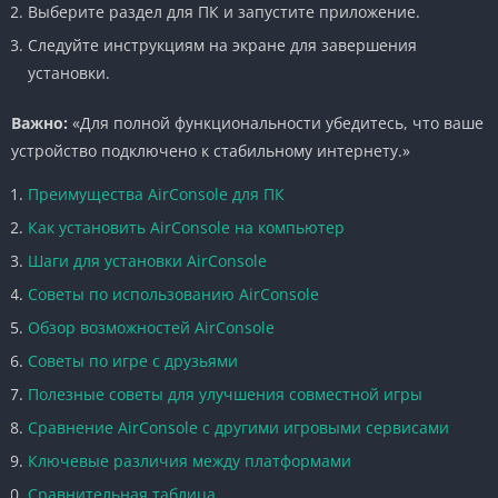
Выберите раздел для ПК и запустите приложение.
Следуйте инструкциям на экране для завершения
установки.
Важно:
«Для полной функциональности убедитесь, что ваше
устройство подключено к стабильному интернету.»
Преимущества AirConsole для ПК
Как установить AirConsole на компьютер
Шаги для установки AirConsole
Советы по использованию AirConsole
Обзор возможностей AirConsole
Советы по игре с друзьями
Полезные советы для улучшения совместной игры
Сравнение AirConsole с другими игровыми сервисами
Ключевые различия между платформами
Сравнительная таблица