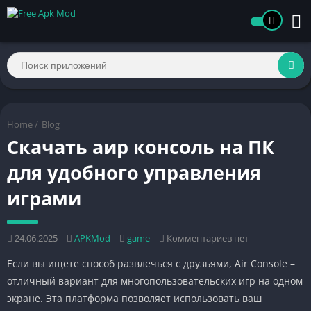
Home
/
Blog
Скачать аир консоль на ПК
для удобного управления
играми
24.06.2025
APKMod
game
Комментариев нет
Если вы ищете способ развлечься с друзьями, Air Console –
отличный вариант для многопользовательских игр на одном
экране. Эта платформа позволяет использовать ваш