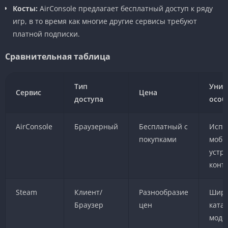
Косты:
AirConsole предлагает бесплатный доступ к ряду
игр, в то время как многие другие сервисы требуют
платной подписки.
Сравнительная таблица
Тип
Уник
Сервис
Цена
доступа
особ
AirConsole
Браузерный
Бесплатный с
Испо
покупками
моби
устро
конт
Steam
Клиент/
Разнообразие
Широ
Браузер
цен
катал
модо