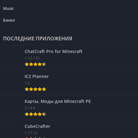
Music
Банки
ПОСЛЕДНИЕ ПРИЛОЖЕНИЯ
ChatCraft Pro for Minecraft
1.12.170
IC2 Planner
1.6
Карты, Моды для Minecraft PE
3.14.4
CubeCrafter
1.17.13