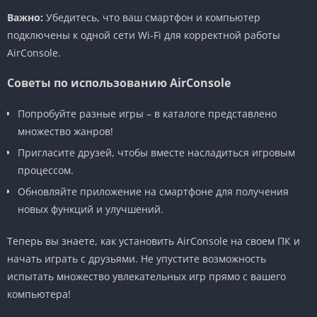
Важно:
Убедитесь, что ваш смартфон и компьютер
подключены к одной сети Wi-Fi для корректной работы
AirConsole.
Советы по использованию AirConsole
Попробуйте разные игры – в каталоге представлено
множество жанров!
Пригласите друзей, чтобы вместе насладиться игровым
процессом.
Обновляйте приложение на смартфоне для получения
новых функций и улучшений.
Теперь вы знаете, как установить AirConsole на своем ПК и
начать играть с друзьями. Не упустите возможность
испытать множество увлекательных игр прямо с вашего
компьютера!