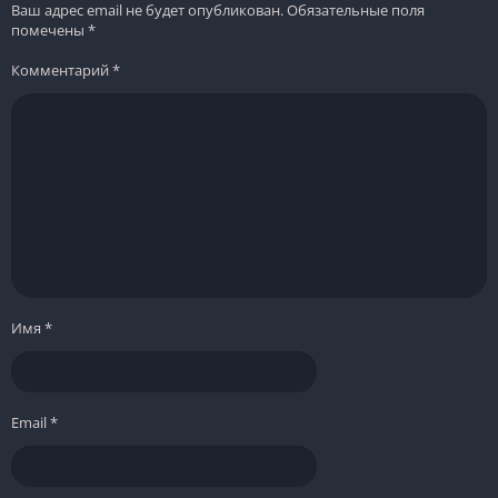
Ваш адрес email не будет опубликован.
Обязательные поля
помечены
*
Комментарий
*
Имя
*
Email
*