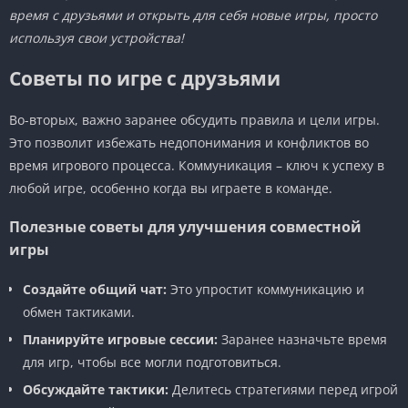
время с друзьями и открыть для себя новые игры, просто
используя свои устройства!
Советы по игре с друзьями
Во-вторых, важно заранее обсудить правила и цели игры.
Это позволит избежать недопонимания и конфликтов во
время игрового процесса. Коммуникация – ключ к успеху в
любой игре, особенно когда вы играете в команде.
Полезные советы для улучшения совместной
игры
Создайте общий чат:
Это упростит коммуникацию и
обмен тактиками.
Планируйте игровые сессии:
Заранее назначьте время
для игр, чтобы все могли подготовиться.
Обсуждайте тактики:
Делитесь стратегиями перед игрой