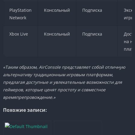
PlayStation
Консольный
Подписка
Экск
Network
игры
Xbox Live
Консольный
Подписка
Дост
на н
плат
«Таким образом, AirConsole представляет собой отличную
альтернативу традиционным игровым платформам,
предлагая доступные и увлекательные возможности для
геймеров, которые ценят простоту и совместное
времяпрепровождение.»
Похожие записи: