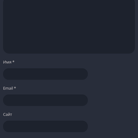
Имя
*
Email
*
Сайт