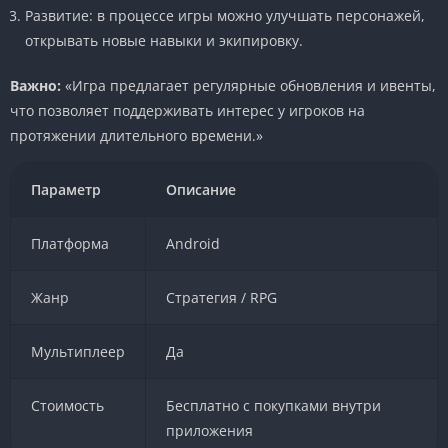
Развитие: в процессе игры можно улучшать персонажей,
открывать новые навыки и экипировку.
Важно:
«Игра предлагает регулярные обновления и ивенты,
что позволяет поддерживать интерес у игроков на
протяжении длительного времени.»
Параметр
Описание
Платформа
Android
Жанр
Стратегия / RPG
Мультиплеер
Да
Стоимость
Бесплатно с покупками внутри
приложения