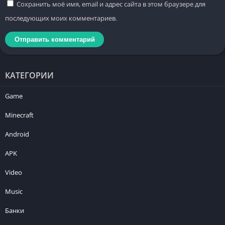
Сохранить моё имя, email и адрес сайта в этом браузере для
последующих моих комментариев.
КАТЕГОРИИ
Game
Minecraft
Android
APK
Video
Music
Банки