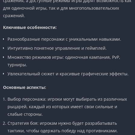
сражения, а доступные режимы игры дарят возможность как
для одиночной игры, так и для многопользовательских
сражений.
Ключевые особенности:
Разнообразные персонажи с уникальными навыками.
Интуитивно понятное управление и геймплей.
Множество режимов игры: одиночная кампания, PvP,
турниры.
Увлекательный сюжет и красивые графические эффекты.
Основные аспекты:
Выбор персонажа: игроки могут выбирать из различных
рыцарей, каждый из которых имеет свои сильные и
слабые стороны.
Стратегия боя: игрокам нужно будет разрабатывать
тактики, чтобы одержать победу над противниками.