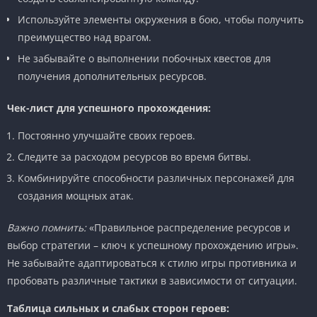
Используйте элементы окружения в бою, чтобы получить
преимущество над врагом.
Не забывайте о выполнении побочных квестов для
получения дополнительных ресурсов.
Чек-лист для успешного прохождения:
Постоянно улучшайте своих героев.
Следите за расходом ресурсов во время битвы.
Комбинируйте способности различных персонажей для
создания мощных атак.
Важно помнить:
«Правильное распределение ресурсов и
выбор стратегии – ключ к успешному прохождению игры».
Не забывайте адаптироваться к стилю игры противника и
пробовать различные тактики в зависимости от ситуации.
Таблица сильных и слабых сторон героев: