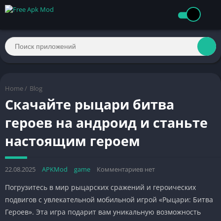
Home
/
Blog
Скачайте рыцари битва
героев на андроид и станьте
настоящим героем
22.08.2025
APKMod
game
Комментариев нет
Погрузитесь в мир рыцарских сражений и героических
подвигов с увлекательной мобильной игрой «Рыцари: Битва
Героев». Эта игра подарит вам уникальную возможность