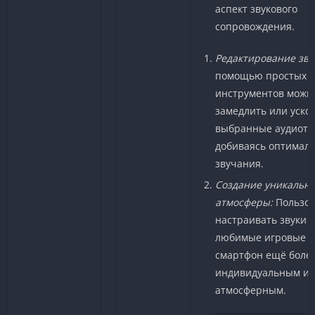
аспект звукового
сопровождения.
Редактирование зву
помощью простых
инструментов можно
замедлить или уско
выбранные аудиотр
добиваясь оптималь
звучания.
Создание уникальн
атмосферы:
Пользов
настраивать звуки 
любимые игровые т
смартфон ещё боле
индивидуальным и
атмосферным.