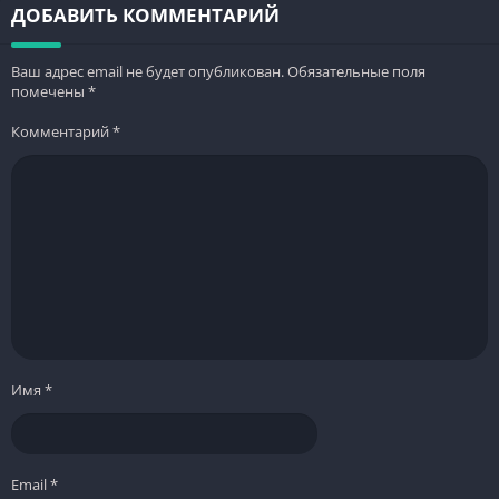
ДОБАВИТЬ КОММЕНТАРИЙ
Ваш адрес email не будет опубликован.
Обязательные поля
помечены
*
Комментарий
*
Имя
*
Email
*