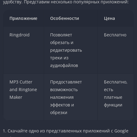
удобству. Представим несколько популярных приложений:
Приложение
Особенности
Цена
Ringdroid
Позволяет
Бесплатно
обрезать и
редактировать
треки из
аудиофайлов
MP3 Cutter
Предоставляет
Бесплатно,
and Ringtone
возможность
есть
Maker
наложения
платные
эффектов и
функции
обрезки
Скачайте одно из представленных приложений с Google