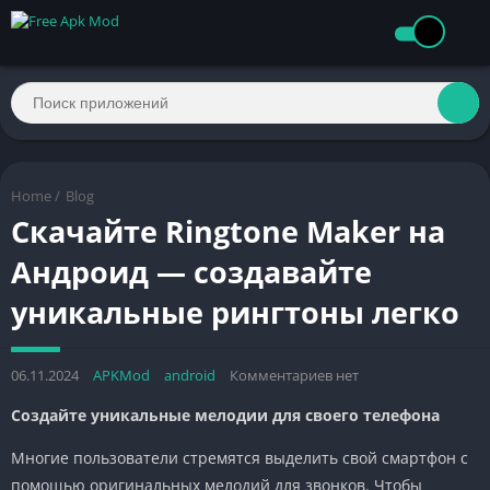
Home
/
Blog
Скачайте Ringtone Maker на
Андроид — создавайте
уникальные рингтоны легко
06.11.2024
APKMod
android
Комментариев нет
Создайте уникальные мелодии для своего телефона
Многие пользователи стремятся выделить свой смартфон с
помощью оригинальных мелодий для звонков. Чтобы