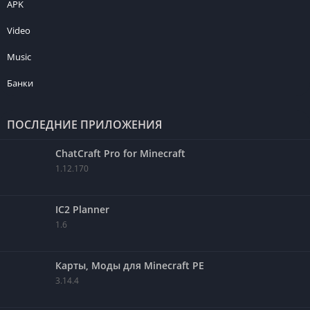
APK
Video
Music
Банки
ПОСЛЕДНИЕ ПРИЛОЖЕНИЯ
ChatCraft Pro for Minecraft
1.12.170
IC2 Planner
1.6
Карты, Моды для Minecraft PE
3.14.4