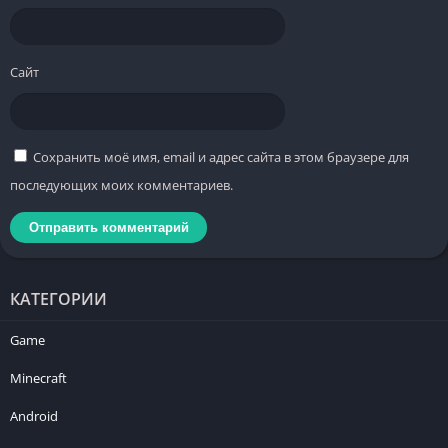
Сайт
Сохранить моё имя, email и адрес сайта в этом браузере для
последующих моих комментариев.
КАТЕГОРИИ
Game
Minecraft
Android