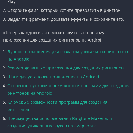
Play.
Откройте файл, который хотите превратить в рингтон.
Выделите фрагмент, добавьте эффекты и сохраните его.
«Теперь каждый вызов может звучать по-новому!
Приложения для создания рингтонов на Androi
Лучшие приложения для создания уникальных рингтонов
на Android
Рекомендованные приложения для создания рингтонов
Шаги для установки приложения на Android
Основные функции и возможности программ для создания
рингтонов на Android
Ключевые возможности программ для создания
рингтонов
Преимущества использования Ringtone Maker для
создания уникальных звуков на смартфоне