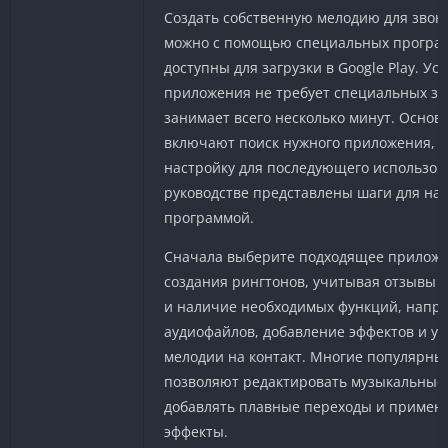
Создать собственную мелодию для звонк
можно с помощью специальных програм
доступны для загрузки в Google Play. Ус
приложения не требует специальных зн
занимает всего несколько минут. Основ
включают поиск нужного приложения, з
настройку для последующего использов
руководстве представлены шаги для нач
программой.
Сначала выберите подходящее приложе
создания рингтонов, учитывая отзывы 
и наличие необходимых функций, напри
аудиофайлов, добавление эффектов и ус
мелодии на контакт. Многие популярн
позволяют редактировать музыкальные
добавлять плавные переходы и применя
эффекты.