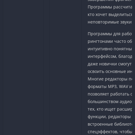
Программы рассчитаны
кто хочет выделиться,
неповторимые звуки д
Программы для работ
рингтонами часто об
интуитивно понятным
интерфейсом, благода
даже новички смогут 
освоить основные инс
Многие редакторы по
форматы MP3, WAV и A
позволяет работать с
большинством аудиоф
тех, кто ищет расшир
функции, редакторы 
встроенные библиотек
спецэффектов, чтобы 