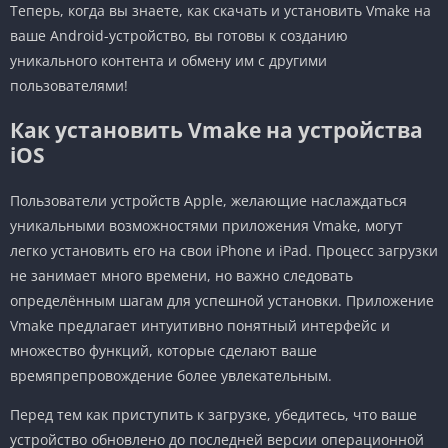
Теперь, когда вы знаете, как скачать и установить Vmake на
ваше Android-устройство, вы готовы к созданию
уникального контента и обмену им с другими
пользователями!
Как установить Vmake на устройства
iOS
Пользователи устройств Apple, желающие наслаждаться
уникальными возможностями приложения Vmake, могут
легко установить его на свои iPhone и iPad. Процесс загрузки
не занимает много времени, но важно следовать
определённым шагам для успешной установки. Приложение
Vmake предлагает интуитивно понятный интерфейс и
множество функций, которые сделают ваше
времяпрепровождение более увлекательным.
Перед тем как приступить к загрузке, убедитесь, что ваше
устройство обновлено до последней версии операционной