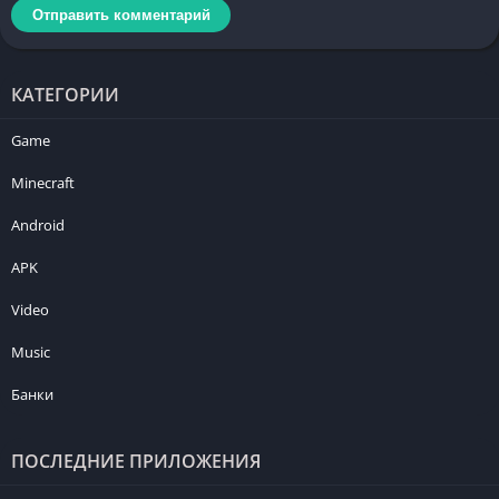
КАТЕГОРИИ
Game
Minecraft
Android
APK
Video
Music
Банки
ПОСЛЕДНИЕ ПРИЛОЖЕНИЯ