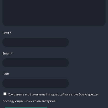
Имя
*
Email
*
Сайт
Сохранить моё имя, email и адрес сайта в этом браузере для
последующих моих комментариев.