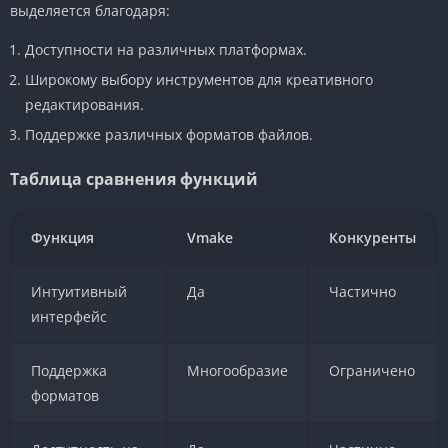
выделяется благодаря:
Доступности на различных платформах.
Широкому выбору инструментов для креативного
редактирования.
Поддержке различных форматов файлов.
Таблица сравнения функций
Функция
Vmake
Конкуренты
Интуитивный
Да
Частично
интерфейс
Поддержка
Многообразие
Ограничено
форматов