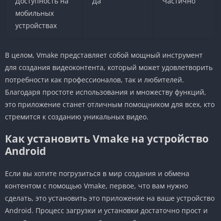
Доступность на
Да
Частично
мобильных
устройствах
В целом, Vmake представляет собой мощный инструмент
для создания видеоконтента, который может удовлетворить
потребности как профессионалов, так и любителей.
Благодаря простоте использования и множеству функций,
это приложение станет отличным помощником для всех, кто
стремится к созданию уникальных видео.
Как установить Vmake на устройство
Android
Если вы хотите погрузиться в мир создания и обмена
контентом с помощью Vmake, первое, что вам нужно
сделать, это установить это приложение на ваше устройство
Android. Процесс загрузки и установки достаточно прост и