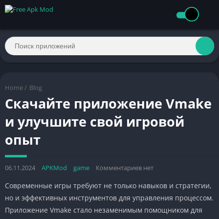
Home
/
Blog
Скачайте приложение Vmake
и улучшите свой игровой
опыт
06.11.2024
APKMod
game
Комментариев нет
Современные игры требуют не только навыков и стратегии,
но и эффективных инструментов для управления процессом.
Приложение Vmake стало незаменимым помощником для