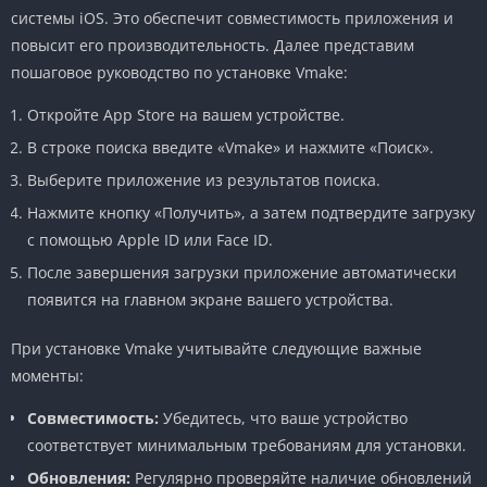
системы iOS. Это обеспечит совместимость приложения и
повысит его производительность. Далее представим
пошаговое руководство по установке Vmake:
Откройте App Store на вашем устройстве.
В строке поиска введите «Vmake» и нажмите «Поиск».
Выберите приложение из результатов поиска.
Нажмите кнопку «Получить», а затем подтвердите загрузку
с помощью Apple ID или Face ID.
После завершения загрузки приложение автоматически
появится на главном экране вашего устройства.
При установке Vmake учитывайте следующие важные
моменты:
Совместимость:
Убедитесь, что ваше устройство
соответствует минимальным требованиям для установки.
Обновления:
Регулярно проверяйте наличие обновлений