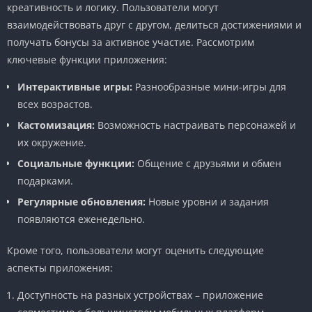
креативность и логику. Пользователи могут
взаимодействовать друг с другом, делиться достижениями и
получать бонусы за активное участие. Рассмотрим
ключевые функции приложения:
Интерактивные игры:
Разнообразные мини-игры для
всех возрастов.
Кастомизация:
Возможность настраивать персонажей и
их окружение.
Социальные функции:
Общение с друзьями и обмен
подарками.
Регулярные обновления:
Новые уровни и задания
появляются еженедельно.
Кроме того, пользователи могут оценить следующие
аспекты приложения:
Доступность на разных устройствах – приложение