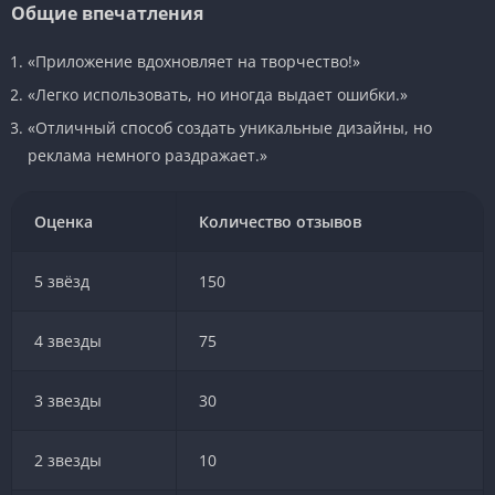
Общие впечатления
«Приложение вдохновляет на творчество!»
«Легко использовать, но иногда выдает ошибки.»
«Отличный способ создать уникальные дизайны, но
реклама немного раздражает.»
Оценка
Количество отзывов
5 звёзд
150
4 звезды
75
3 звезды
30
2 звезды
10