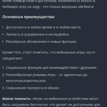
более комфортным и доступным. Возможность играть в
любимую игру на ходу – это только верхушка айсберга!
Основные преимущества:
Доступность в любое время и в любом месте.
Легкость в управлении и интерфейсе.
Регулярные обновления и новые функции.
Кроме того, стоит отметить, что мобильные игры часто
предлагают:
Социальные функции для взаимодействия с друзьями.
Разнообразные режимы игры – от одиночных до
многопользовательских.
Сохранение прогресса в облаке.
Важно помнить:
«Игры на мобильных устройствах могут
быть загружены бесплатно, что делает их доступными для