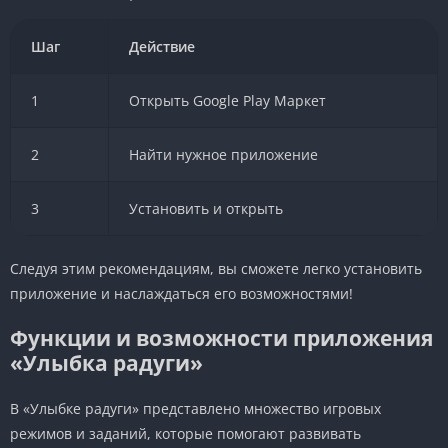
Шаг
Действие
1
Открыть Google Play Маркет
2
Найти нужное приложение
3
Установить и открыть
Следуя этим рекомендациям, вы сможете легко установить
приложение и наслаждаться его возможностями!
Функции и возможности приложения
«Улыбка радуги»
В «Улыбке радуги» представлено множество игровых
режимов и заданий, которые помогают развивать