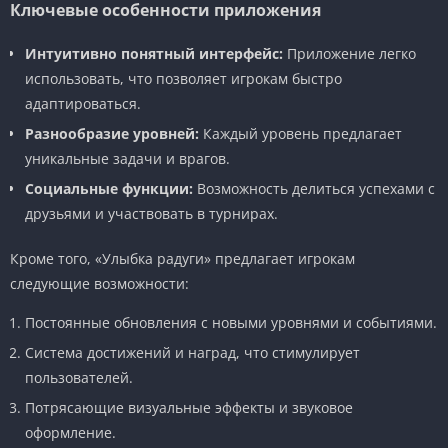
Ключевые особенности приложения
Интуитивно понятный интерфейс:
Приложение легко
использовать, что позволяет игрокам быстро
адаптироваться.
Разнообразие уровней:
Каждый уровень предлагает
уникальные задачи и врагов.
Социальные функции:
Возможность делиться успехами с
друзьями и участвовать в турнирах.
Кроме того, «Улыбка радуги» предлагает игрокам
следующие возможности:
Постоянные обновления с новыми уровнями и событиями.
Система достижений и наград, что стимулирует
пользователей.
Потрясающие визуальные эффекты и звуковое
оформление.