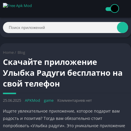
Home
/
Blog
Скачайте приложение
Улыбка Радуги бесплатно на
свой телефон
25.06.2025
APKMod
game
Комментариев нет
Ищете увлекательное приложение, которое подарит вам
радость и позитив? Тогда вам обязательно стоит
попробовать «Улыбка радуги». Это уникальное приложение