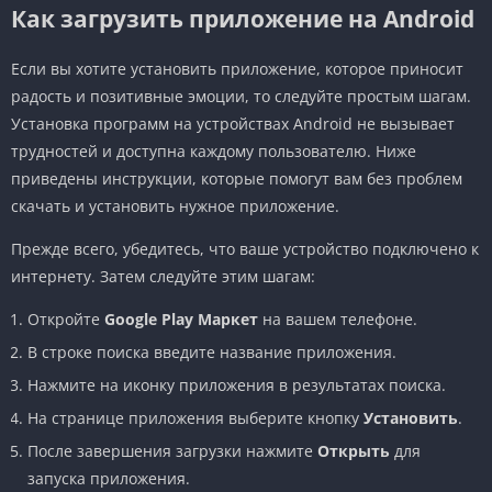
Как загрузить приложение на Android
Если вы хотите установить приложение, которое приносит
радость и позитивные эмоции, то следуйте простым шагам.
Установка программ на устройствах Android не вызывает
трудностей и доступна каждому пользователю. Ниже
приведены инструкции, которые помогут вам без проблем
скачать и установить нужное приложение.
Прежде всего, убедитесь, что ваше устройство подключено к
интернету. Затем следуйте этим шагам:
Откройте
Google Play Маркет
на вашем телефоне.
В строке поиска введите название приложения.
Нажмите на иконку приложения в результатах поиска.
На странице приложения выберите кнопку
Установить
.
После завершения загрузки нажмите
Открыть
для
запуска приложения.