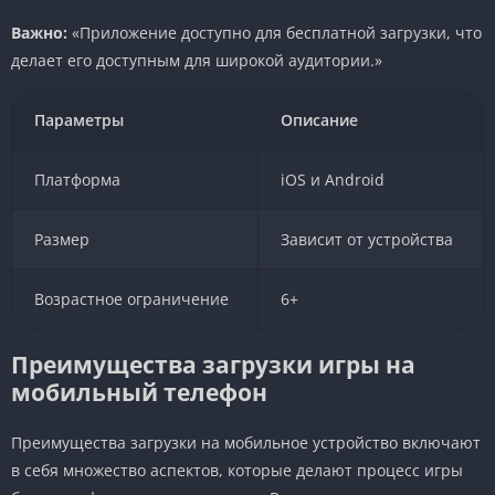
Важно:
«Приложение доступно для бесплатной загрузки, что
делает его доступным для широкой аудитории.»
Параметры
Описание
Платформа
iOS и Android
Размер
Зависит от устройства
Возрастное ограничение
6+
Преимущества загрузки игры на
мобильный телефон
Преимущества загрузки на мобильное устройство включают
в себя множество аспектов, которые делают процесс игры