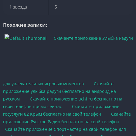
1 звезда
5
Похожие записи:
Скачайте приложение Улыбка Радуги
для увлекательных игровых моментов
Скачайте
приложение улыбка радуги бесплатно на андроид на
русском
Скачайте приложение uchi ru бесплатно на
свой телефон прямо сейчас
Скачайте приложение
госуслуги 82 Крым бесплатно на свой телефон
Скачайте
приложение Русское Радио бесплатно на свой телефон
Скачайте приложение Спортмастер на свой телефон для