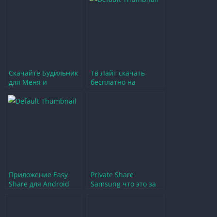
Скачайте Будильник
Тв Лайт скачать
для Меня и
бесплатно на
Управляйте своим
русском для Android
временем с
с легкостью
легкостью
Приложение Easy
Private Share
Share для Android
Samsung что это за
его возможности и
программа и стоит
особенности
ли её использовать
использования