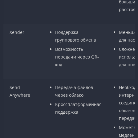
больших
расстоя
Xender
Поддержка
Меньше 
группового обмена
для наст
Возможность
Сложнее
передачи через QR-
использ
код
для нов
Send
Передача файлов
Необход
Anywhere
через облако
интерне
соедине
Кроссплатформенная
облачно
поддержка
передач
Может б
медленн