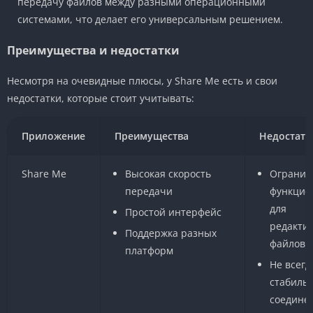
передачу файлов между разными операционными
системами, что делает его универсальным решением.
Преимущества и недостатки
Несмотря на очевидные плюсы, у Share Me есть и свои
недостатки, которые стоит учитывать:
Приложение
Преимущества
Недостатк
Share Me
Высокая скорость
Огранич
передачи
функцио
для
Простой интерфейс
редакти
Поддержка разных
файлов
платформ
Не всегд
стабиль
соедине