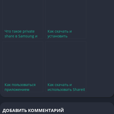
Что такое private
Как скачать и
share в Samsung и
установить
как им пользоваться
приложение для
обмена файлами на
Android
Как пользоваться
Как скачать и
приложением
использовать Shareit
inshare для обмена
для обмена файлами
файлами
в 2020 году
ДОБАВИТЬ КОММЕНТАРИЙ