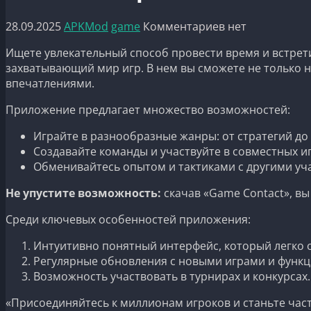
28.09.2025
APKMod
game
Комментариев нет
Ищете увлекательный способ провести время и встрет
захватывающий мир игр. В нем вы сможете не только н
впечатлениями.
Приложение предлагает множество возможностей:
Играйте в разнообразные жанры: от стратегий до
Создавайте команды и участвуйте в совместных иг
Обменивайтесь опытом и тактиками с другими уч
Не упустите возможность:
скачав «Game Contact», в
Среди ключевых особенностей приложения:
Интуитивно понятный интерфейс, который легко 
Регулярные обновления с новыми играми и функц
Возможность участвовать в турнирах и конкурсах.
«Присоединяйтесь к миллионам игроков и станьте част