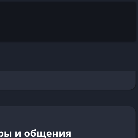
гры и общения