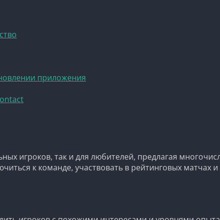
ство
бновлении приложения
ontact
ных игроков, так и для любителей, предлагая многочи
читься к команде, участвовать в рейтинговых матчах 
дить игроков с похожими интересами и уровнями опыта