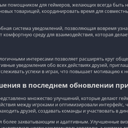
м помощником для геймеров, желающих всегда быть на 
 новых товарищей, координировать время для совместных
обная система уведомлений, позволяющая вовремя узна
ёт комфортную среду для взаимодействия, которая делае
логичными интересами позволяет расширять круг общен
ивные уведомления обо всех действиях друзей, приглаш
слеживать успехи в играх, что повышает мотивацию к 
шения в последнем обновлении пр
редставлено множество улучшений, которые делают гей
йствия между игроками и оптимизировали интерфейс, ч
находить друзей, создавать команды и участвовать в ди
ал более захватывающим и адаптивным. Улучшенные виз