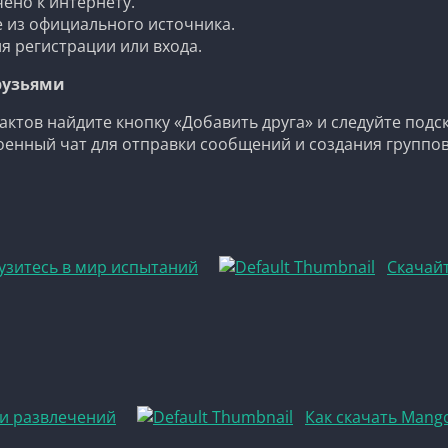
ено к интернету.
 из официального источника.
я регистрации или входа.
рузьями
актов найдите кнопку «Добавить друга» и следуйте подс
оенный чат для отправки сообщений и создания группо
узитесь в мир испытаний
Скачайт
 и развлечений
Как скачать Mang