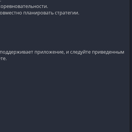
соревновательности.
совместно планировать стратегии.
о поддерживает приложение, и следуйте приведенным
те.