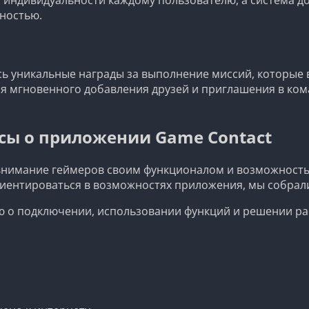
индивидуальности каждому пользователю, а система до
ностью.
ь уникальные награды за выполнение миссий, которые в
я мгновенного добавления друзей и приглашения в ком
сы о приложении Game Contact
нимание геймеров своим функционалом и возможностью
иентироваться в возможностях приложения, мы собрал
 о подключении, использовании функций и решении ра