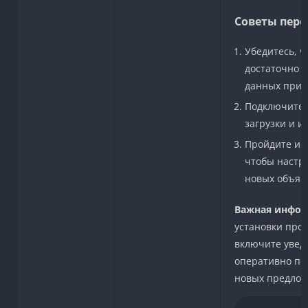
Советы пере
Убедитесь, ч
достаточно м
данных прил
Подключите W
загрузки и и
Пройдите ин
чтобы настр
новых объяв
Важная инфор
установки про
включите увед
оперативно по
новых предлож