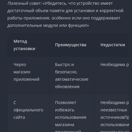
Полезный совет:
«Убедитесь, что устройство имеет
достаточный объем памяти для установки и корректной
работы приложения, особенно если оно поддерживает
дополнительные модули или функции!»
Метод
Преимущества
Недостатки
установки
Через
Быстро и
Необходима ре
магазин
безопасно,
приложений
автоматические
обновления
С
Позволяет
Необходимо ра
официального
избежать
неизвестных
сайта
использования
источников
Пре
магазина
использования
приложений
русском языке