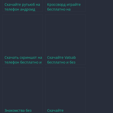
Скачайте рутьюб на
Кроссворд играйте
телефон андроид
бесплатно на
бесплатно без
русском языке без
регистрации на
регистрации на
русском
телефон
Скачать скриншот на
Скачайте Vatsab
телефон бесплатно и
бесплатно и без
без регистрации на
регистрации для
русском
увлекательных игр
Знакомства без
Скачайте