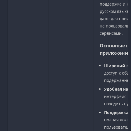
поддержка и н
русском языке.
даже для нови
не пользовали
сервисами.
Основные п
приложения
Широкий вы
доступ к обш
подержанных
Удобная на
интерфейс п
находить ну
Поддержка 
полная локал
пользовател