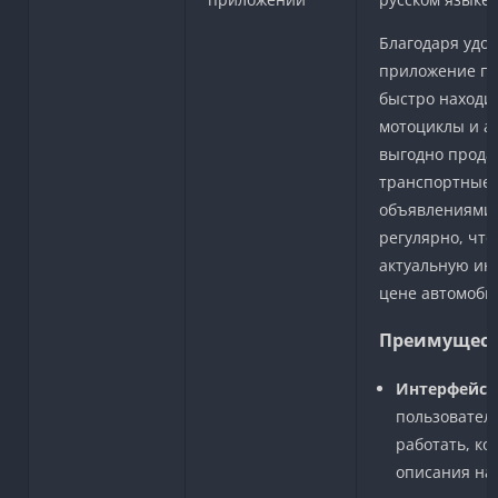
Благодаря удоб
приложение по
быстро находи
мотоциклы и ак
выгодно прода
транспортные с
объявлениями
регулярно, что
актуальную ин
цене автомоби
Преимущест
Интерфейс н
пользовател
работать, ко
описания на 