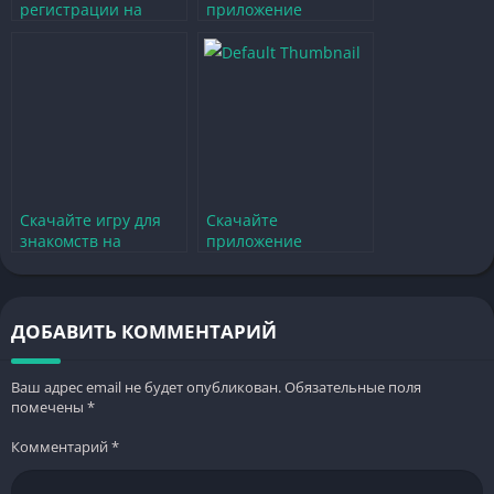
регистрации на
приложение
телефон скачайте
Совкомбанк на
бесплатно и без смс
телефон бесплатно
без регистрации
Скачайте игру для
Скачайте
знакомств на
приложение
телефон без
Книжная лавка для
регистрации и
Android на русском
бесплатно
без регистрации
ДОБАВИТЬ КОММЕНТАРИЙ
Ваш адрес email не будет опубликован.
Обязательные поля
помечены
*
Комментарий
*