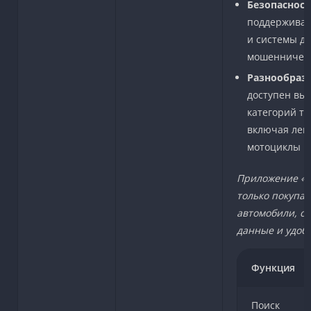
Безопасност
поддерживае
и системы д
мошенничест
Разнообраз
доступен вы
категорий тр
включая легк
мотоциклы и
Приложение «Д
только покупат
автомобили, о
данные и удоб
Функция
Поиск