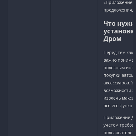
«Приложение п
предложения, 
Что нужн
установк
Дром
Перед тем как 
важно понимать
полезным инст
покупки автомо
аксессуаров. У
возможности эт
извлечь макси
все его функци
Приложение Др
учетом требов
пользователей,