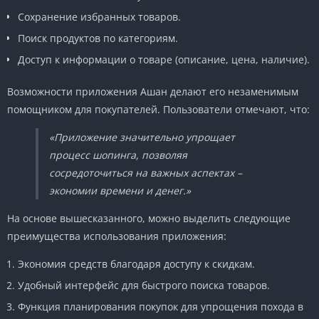
Сохранение избранных товаров.
Поиск продуктов по категориям.
Доступ к информации о товаре (описание, цена, наличие).
Возможности приложения Ашан делают его незаменимым
помощником для покупателей. Пользователи отмечают, что:
«Приложение значительно упрощает
процесс шопинга, позволяя
сосредоточиться на важных аспектах –
экономии времени и денег.»
На основе вышесказанного, можно выделить следующие
преимущества использования приложения:
Экономия средств благодаря доступу к скидкам.
Удобный интерфейс для быстрого поиска товаров.
Функция планирования покупок для упрощения похода в