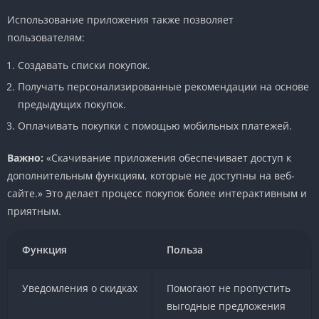
Использование приложения также позволяет
пользователям:
Создавать списки покупок.
Получать персонализированные рекомендации на основе
предыдущих покупок.
Оплачивать покупки с помощью мобильных платежей.
Важно:
«Скачивание приложения обеспечивает доступ к
дополнительным функциям, которые не доступны на веб-
сайте.» Это делает процесс покупок более интерактивным и
приятным.
Функция
Польза
Уведомления о скидках
Помогают не пропустить
выгодные предложения