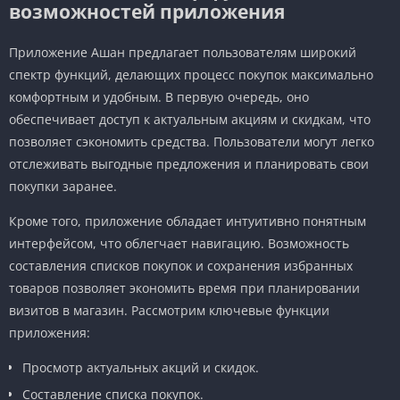
возможностей приложения
Приложение Ашан предлагает пользователям широкий
спектр функций, делающих процесс покупок максимально
комфортным и удобным. В первую очередь, оно
обеспечивает доступ к актуальным акциям и скидкам, что
позволяет сэкономить средства. Пользователи могут легко
отслеживать выгодные предложения и планировать свои
покупки заранее.
Кроме того, приложение обладает интуитивно понятным
интерфейсом, что облегчает навигацию. Возможность
составления списков покупок и сохранения избранных
товаров позволяет экономить время при планировании
визитов в магазин. Рассмотрим ключевые функции
приложения:
Просмотр актуальных акций и скидок.
Составление списка покупок.