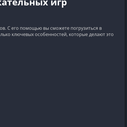
кательных игр
ов. С его помощью вы сможете погрузиться в
олько ключевых особенностей, которые делают это