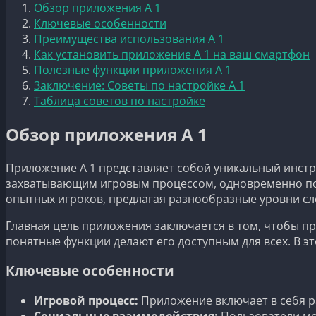
Обзор приложения А 1
Ключевые особенности
Преимущества использования А 1
Как установить приложение А 1 на ваш смартфон
Полезные функции приложения А 1
Заключение: Советы по настройке А 1
Таблица советов по настройке
Обзор приложения А 1
Приложение А 1 представляет собой уникальный инстр
захватывающим игровым процессом, одновременно полу
опытных игроков, предлагая разнообразные уровни сл
Главная цель приложения заключается в том, чтобы п
понятные функции делают его доступным для всех. В 
Ключевые особенности
Игровой процесс:
Приложение включает в себя р