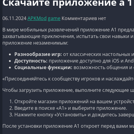
Скачайте приложение а 1
06.11.2024
APKMod
game
Комментариев нет
В мире мобильных развлечений приложение A1 предлаг
захватывающие приключения, испытать свои навыки и 
приложение незаменимым:
Разнообразие игр:
от классических настольных и
Доступность:
приложение доступно для iOS и Andr
Социальные функции:
возможность общения и с
«Присоединяйтесь к сообществу игроков и наслаждай
Чтобы загрузить приложение, выполните следующие ш
Откройте магазин приложений на вашем устройст
Введите в поиске «A1» и выберите приложение.
Нажмите кнопку «Установить» и дождитесь заверш
После установки приложение A1 откроет перед вами ми