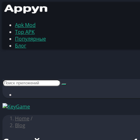
Apk Mod
Top APK
Популярные
Блог
Home
/
Blog