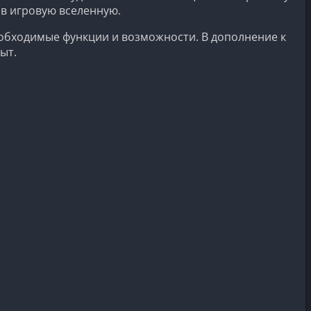
 в игровую вселенную.
еобходимые функции и возможности. В дополнение к
ыт.