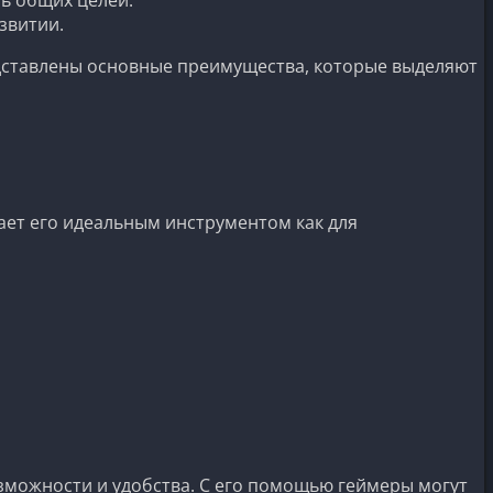
ть общих целей.
звитии.
едставлены основные преимущества, которые выделяют
лает его идеальным инструментом как для
зможности и удобства. С его помощью геймеры могут