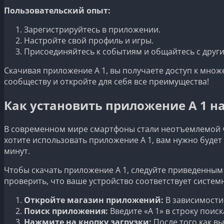
Пользовательский опыт:
Зарегистрируйтесь в приложении.
Настройте свой профиль и игры.
Присоединяйтесь к событиям и общайтесь с друг
Скачивая приложение А 1, вы получаете доступ к мно
сообществу и откройте для себя все преимущества!
Как установить приложение А 1 н
В современном мире смартфоны стали неотъемлемой ч
хотите использовать приложение А 1, вам нужно будет
минут.
Чтобы скачать приложение А 1, следуйте приведенным
проверить, что ваше устройство соответствует систем
Откройте магазин приложений:
В зависимости 
Поиск приложения:
Введите «А 1» в строку поис
Нажмите на кнопку загрузки:
После того как в