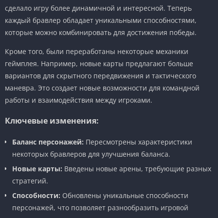
сделало игру более динамичной и интересной. Теперь
каждый бравлер обладает уникальными способностями,
которые можно комбинировать для достижения победы.
Кроме того, были переработаны некоторые механики
геймплея. Например, новые карты предлагают больше
вариантов для скрытного передвижения и тактического
маневра. Это создает новые возможности для командной
работы и взаимодействия между игроками.
Ключевые изменения:
Баланс персонажей:
Пересмотрены характеристики
некоторых бравлеров для улучшения баланса.
Новые карты:
Введены новые арены, требующие разных
стратегий.
Способности:
Обновлены уникальные способности
персонажей, что позволяет разнообразить игровой