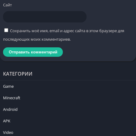
Сайт
Сохранить моё имя, email и адрес сайта в этом браузере для
последующих моих комментариев.
КАТЕГОРИИ
Game
Minecraft
Android
APK
Video