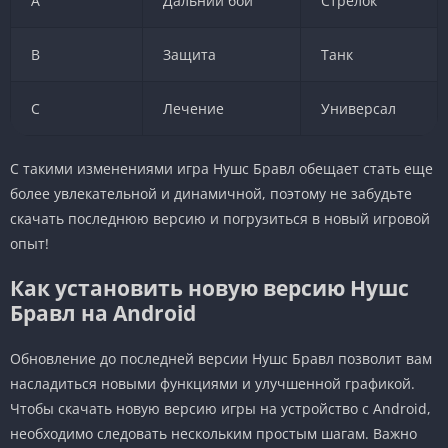
A
Дальний бой
Стрелок
B
Защита
Танк
C
Лечение
Универсал
С такими изменениями игра Нушс Бравл обещает стать еще
более увлекательной и динамичной, поэтому не забудьте
скачать последнюю версию и погрузиться в новый игровой
опыт!
Как установить новую версию Нушс
Бравл на Android
Обновление до последней версии Нушс Бравл позволит вам
насладиться новыми функциями и улучшенной графикой.
Чтобы скачать новую версию игры на устройство с Android,
необходимо следовать нескольким простым шагам. Важно