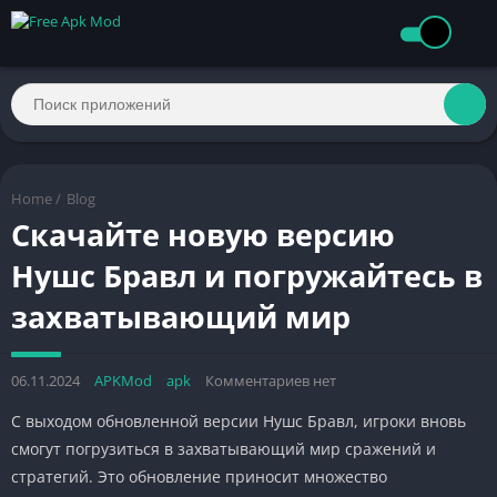
Home
/
Blog
Скачайте новую версию
Нушс Бравл и погружайтесь в
захватывающий мир
06.11.2024
APKMod
apk
Комментариев нет
С выходом обновленной версии Нушс Бравл, игроки вновь
смогут погрузиться в захватывающий мир сражений и
стратегий. Это обновление приносит множество