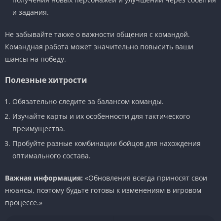
и задания.
Не забывайте также о важности общения с командой.
Командная работа может значительно повысить ваши
шансы на победу.
Полезные хитрости
Обязательно следите за балансом команды.
Изучайте карты и их особенности для тактического
преимущества.
Пробуйте разные комбинации бойцов для нахождения
оптимального состава.
Важная информация:
«Обновления всегда приносят свои
нюансы, поэтому будьте готовы к изменениям в игровом
процессе.»