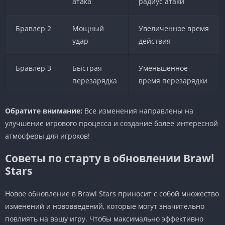
атака
радиус атаки
Бравлер 2
Мощный
Увеличенное время
удар
действия
Бравлер 3
Быстрая
Уменьшенное
перезарядка
время перезарядки
Обратите внимание:
Все изменения направлены на
улучшение игрового процесса и создание более интересной
атмосферы для игроков!
Советы по старту в обновлении Brawl
Stars
Новое обновление в Brawl Stars приносит с собой множество
изменений и нововведений, которые могут значительно
повлиять на вашу игру. Чтобы максимально эффективно