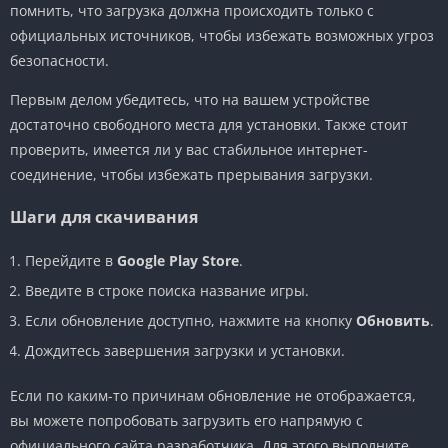
помнить, что загрузка должна происходить только с
официальных источников, чтобы избежать возможных угроз
безопасности.
Первым делом убедитесь, что на вашем устройстве
достаточно свободного места для установки. Также стоит
проверить, имеется ли у вас стабильное интернет-
соединение, чтобы избежать прерывания загрузки.
Шаги для скачивания
Перейдите в
Google Play Store
.
Введите в строке поиска название игры.
Если обновление доступно, нажмите на кнопку
Обновить
.
Дождитесь завершения загрузки и установки.
Если по каким-то причинам обновление не отображается,
вы можете попробовать загрузить его напрямую с
официального сайта разработчика. Для этого выполните