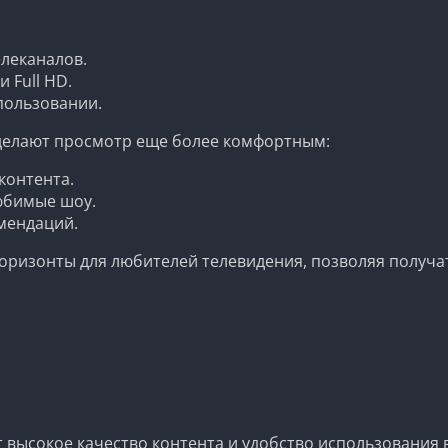
елеканалов.
 Full HD.
пользовании.
 делают просмотр еще более комфортным:
контента.
юбимые шоу.
мендаций.
оризонты для любителей телевидения, позволяя получа
ит высокое качество контента и удобство использования