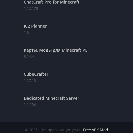
ChatCraft Pro for Minecraft
1.12.170
IC2 Planner
1.6
Карты, Моды для Minecraft PE
3.14.4
CubeCrafter
1.17.13
Dedicated Minecraft Server
1.1.104
© 2025 - Все права защищены -
Free APK Mod