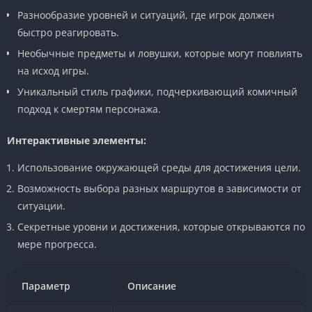
Разнообразие уровней и ситуаций, где игрок должен
быстро реагировать.
Необычные предметы и ловушки, которые могут повлиять
на исход игры.
Уникальный стиль графики, подчеркивающий комичный
подход к смертям персонажа.
Интерактивные элементы:
Использование окружающей среды для достижения цели.
Возможность выбора разных маршрутов в зависимости от
ситуации.
Секретные уровни и достижения, которые открываются по
мере прогресса.
Параметр
Описание