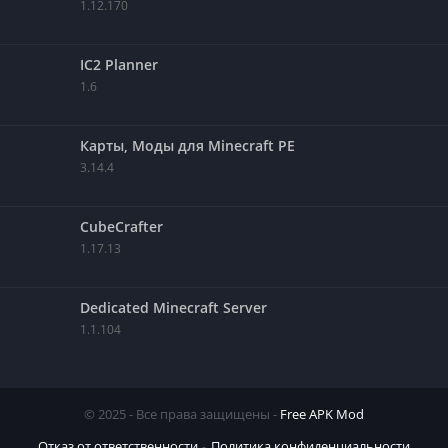
1.12.170
IC2 Planner
1.6
Карты, Моды для Minecraft PE
3.14.4
CubeCrafter
1.17.13
Dedicated Minecraft Server
1.1.104
© 2025 - Все права защищены -
Free APK Mod
Отказ от ответственности
Политика конфиденциальности