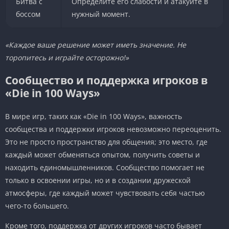
Битва с
Определите его слабости и атакуйте в
боссом
нужный момент.
«Каждое ваше решение может иметь значение. Не
торопитесь и играйте осторожно!»
Сообщество и поддержка игроков в
«Die in 100 Ways»
В мире игр, таких как «Die in 100 Ways», важность
сообщества и поддержки игроков невозможно переоценить.
Это не просто пространство для общения; это место, где
каждый может обменяться опытом, получить советы и
находить единомышленников. Сообщество помогает не
только в освоении игры, но и в создании дружеской
атмосферы, где каждый может чувствовать себя частью
чего-то большего.
Кроме того, поддержка от других игроков часто бывает