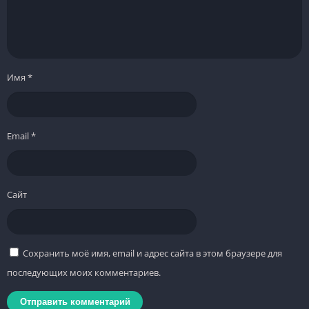
Имя
*
Email
*
Сайт
Сохранить моё имя, email и адрес сайта в этом браузере для
последующих моих комментариев.