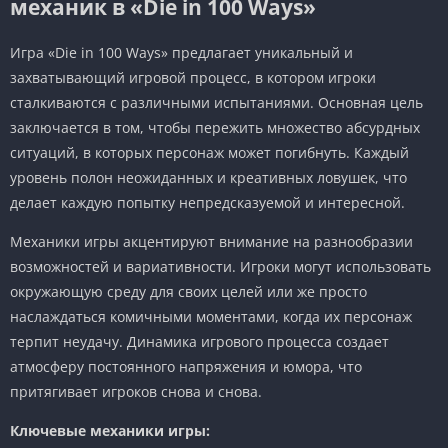
механик в «Die in 100 Ways»
Игра «Die in 100 Ways» предлагает уникальный и
захватывающий игровой процесс, в котором игроки
сталкиваются с различными испытаниями. Основная цель
заключается в том, чтобы пережить множество абсурдных
ситуаций, в которых персонаж может погибнуть. Каждый
уровень полон неожиданных и креативных ловушек, что
делает каждую попытку непредсказуемой и интересной.
Механики игры акцентируют внимание на разнообразии
возможностей и вариативности. Игроки могут использовать
окружающую среду для своих целей или же просто
наслаждаться комичными моментами, когда их персонаж
терпит неудачу. Динамика игрового процесса создает
атмосферу постоянного напряжения и юмора, что
притягивает игроков снова и снова.
Ключевые механики игры: