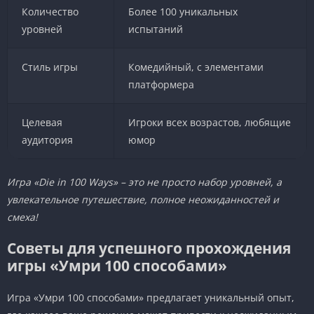
Количество
Более 100 уникальных
уровней
испытаний
Стиль игры
Комедийный, с элементами
платформера
Целевая
Игроки всех возрастов, любящие
аудитория
юмор
Игра «Die in 100 Ways» – это не просто набор уровней, а
увлекательное путешествие, полное неожиданностей и
смеха!
Советы для успешного прохождения
игры «Умри 100 способами»
Игра «Умри 100 способами» предлагает уникальный опыт,