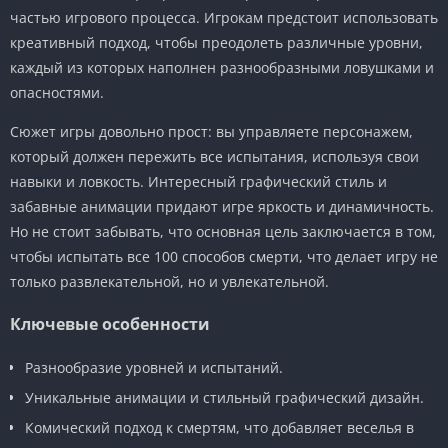
частью игрового процесса. Игрокам предстоит использовать
креативный подход, чтобы преодолеть различные уровни,
каждый из которых наполнен разнообразными ловушками и
опасностями.
Сюжет игры довольно прост: вы управляете персонажем,
который должен пережить все испытания, используя свои
навыки и ловкость. Интересный графический стиль и
забавные анимации придают игре яркость и динамичность.
Но не стоит забывать, что основная цель заключается в том,
чтобы испытать все 100 способов смерти, что делает игру не
только развлекательной, но и увлекательной.
Ключевые особенности
Разнообразие уровней и испытаний.
Уникальные анимации и стильный графический дизайн.
Комический подход к смертям, что добавляет веселья в