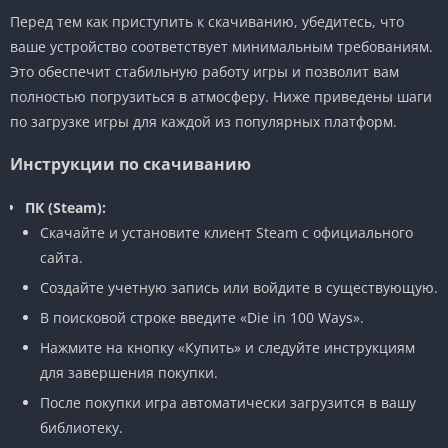
Перед тем как приступить к скачиванию, убедитесь, что
ваше устройство соответствует минимальным требованиям.
Это обеспечит стабильную работу игры и позволит вам
полностью погрузиться в атмосферу. Ниже приведены шаги
по загрузке игры для каждой из популярных платформ.
Инструкции по скачиванию
ПК (Steam):
Скачайте и установите клиент Steam с официального
сайта.
Создайте учетную запись или войдите в существующую.
В поисковой строке введите «Die in 100 Ways».
Нажмите на кнопку «Купить» и следуйте инструкциям
для завершения покупки.
После покупки игра автоматически загрузится в вашу
библиотеку.