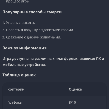
процесс игры.
Популярные способы смерти
Упасть с высоты.
Попасть в ловушку с ядовитыми газами.
Сражение с дикими животными.
Важная информация
Игра доступна на различных платформах, включая ПК и
мобильные устройства.
Таблица оценок
Критерий
Оценка
Графика
8/10