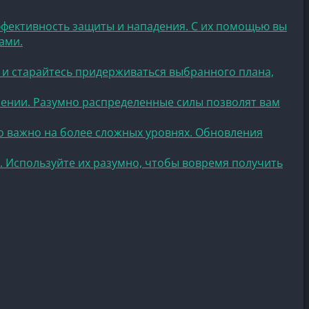
ффективность защиты и нападения. С их помощью вы
ами.
, и старайтесь придерживаться выбранного плана,
лении. Разумно распределенные силы позволят вам
о важно на более сложных уровнях. Обновления
х. Используйте их разумно, чтобы вовремя получить