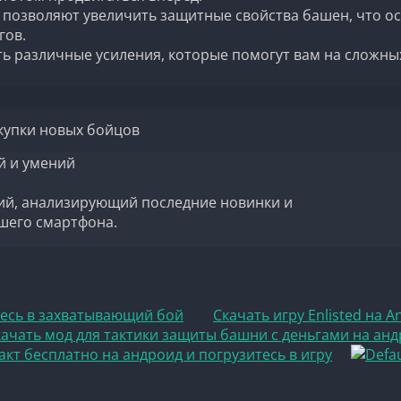
позволяют увеличить защитные свойства башен, что ос
гов.
ть различные усиления, которые помогут вам на сложны
купки новых бойцов
й и умений
ий, анализирующий последние новинки и
шего смартфона.
тесь в захватывающий бой
Скачать игру Enlisted на 
качать мод для тактики защиты башни с деньгами на ан
кт бесплатно на андроид и погрузитесь в игру