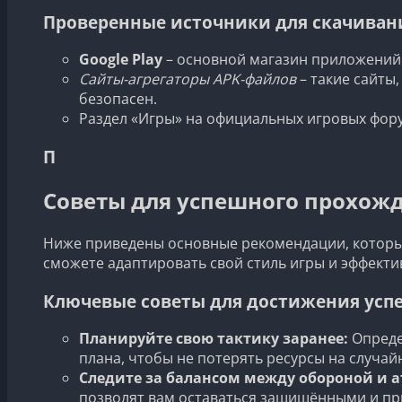
Проверенные источники для скачиван
Google Play
– основной магазин приложений 
Сайты-агрегаторы APK-файлов
– такие сайты,
безопасен.
Раздел «Игры» на официальных игровых фору
П
Советы для успешного прохожд
Ниже приведены основные рекомендации, которые
сможете адаптировать свой стиль игры и эффект
Ключевые советы для достижения усп
Планируйте свою тактику заранее:
Опреде
плана, чтобы не потерять ресурсы на случай
Следите за балансом между обороной и а
позволят вам оставаться защищёнными и при