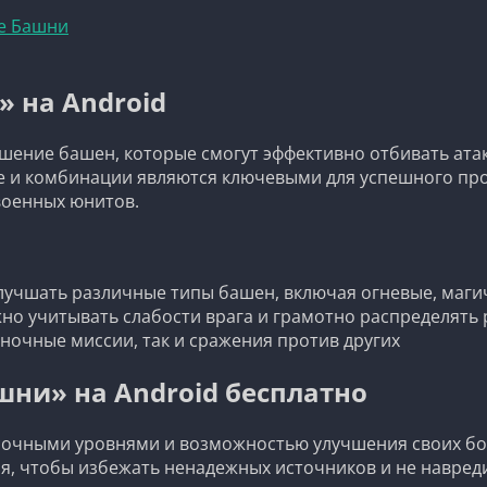
ые Башни
 на Android
чшение башен, которые смогут эффективно отбивать ата
 и комбинации являются ключевыми для успешного про
военных юнитов.
улучшать различные типы башен, включая огневые, маги
но учитывать слабости врага и грамотно распределять 
иночные миссии, так и сражения против других
шни» на Android бесплатно
очными уровнями и возможностью улучшения своих боев
, чтобы избежать ненадежных источников и не навреди