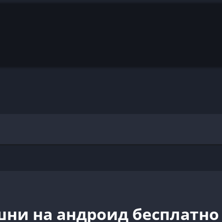
ни на андроид бесплатно 