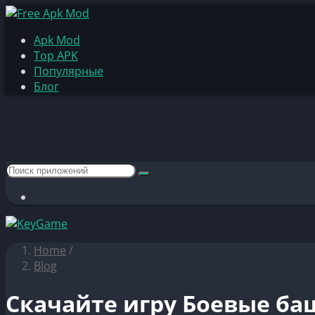
Apk Mod
Top APK
Популярные
Блог
Home
/
Blog
Скачайте игру Боевые баш