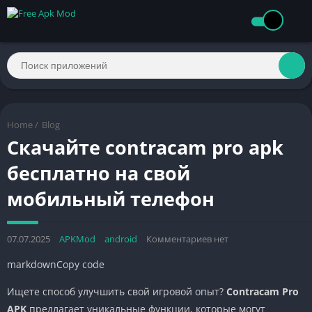
Home
/
Blog
Скачайте contracam pro apk
бесплатно на свой
мобильный телефон
07.07.2025
APKMod
android
Комментариев нет
markdownCopy code
Ищете способ улучшить свой игровой опыт?
Contracam Pro
APK
предлагает уникальные функции, которые могут