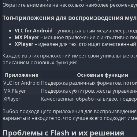
Обратите внимание на несколько наиболее рекоменду
Топ-приложения для воспроизведения му
VLC for Android
– универсальный медиаплеер, по
MX Player
– мощное приложение с интуитивно по
XPlayer
– идеален для тех, кто ищет качественный
Каждое из этих приложений имеет свои уникальные ос
описанием основных функций:
Приложение
Основные функции
VLC for Android
Поддержка различных форматов, пото
MX Player
Поддержка субтитров, жесты управлен
XPlayer
Качественная обработка видео, подде
Выбор подходящего приложения для воспроизведения 
варианты и находите то, что лучше всего подходит име
Проблемы с Flash и их решения