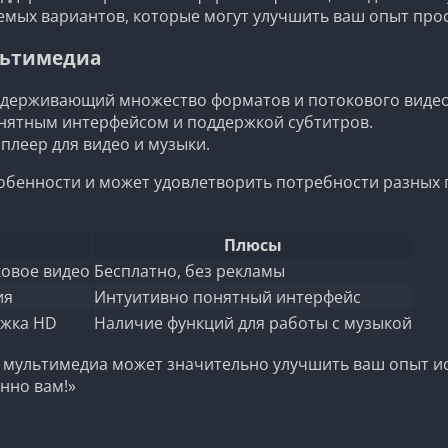
емых вариантов, которые могут улучшить ваш опыт про
льтимедиа
ддерживающий множество форматов и потокового видео
нятным интерфейсом и поддержкой субтитров.
 плеер для видео и музыки.
обенности и может удовлетворить потребности разных 
Плюсы
ковое видео
Бесплатно, без рекламы
ия
Интуитивно понятный интерфейс
ржка HD
Наличие функций для работы с музыкой
мультимедиа может значительно улучшить ваш опыт ис
нно вам!»