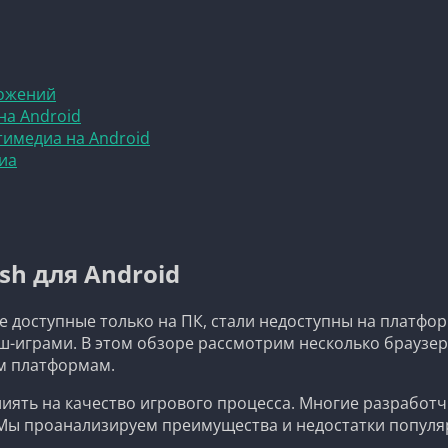
ложений
на Android
имедиа на Android
иа
sh для Android
 доступные только на ПК, стали недоступны на платформ
-играми. В этом обзоре рассмотрим несколько браузеро
ым платформам.
ять на качество игрового процесса. Многие разработчи
 Мы проанализируем преимущества и недостатки популя