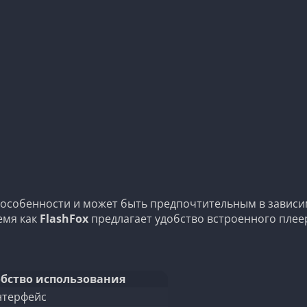
особенности и может быть предпочтительным в зависи
ремя как
FlashFox
предлагает удобство встроенного плее
бство использования
нтерфейс