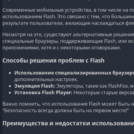
Современные мобильные устройства, в том числе на п
использованием Flash. Это связано с тем, что большин
результате пользователи, желающие наслаждаться фл
Несмотря на это, существуют альтернативные решения,
специальные браузеры, поддерживающие Flash, или ис
приложениями, хотя и с некоторыми оговорками.
Способы решения проблем с Flash
Использование специализированных браузер
дополнительных настроек.
Эмуляция Flash:
Эмуляторы, такие как FlashFox, 
Установка Flash Player:
Некоторые старые версии 
Важно помнить, что использование Flash может быть н
“Безопасность всегда должна быть на первом месте!”
Преимущества и недостатки использовани