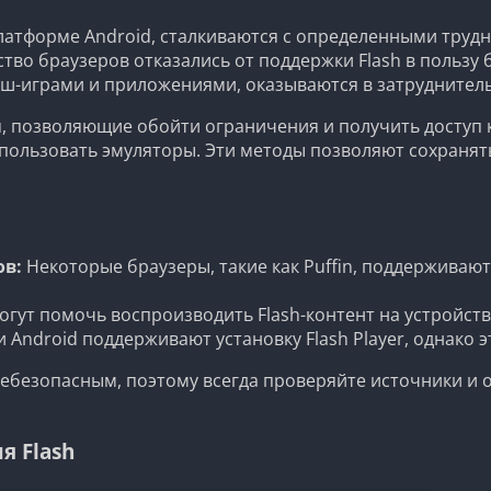
латформе Android, сталкиваются с определенными трудн
ство браузеров отказались от поддержки Flash в пользу 
еш-играми и приложениями, оказываются в затруднител
 позволяющие обойти ограничения и получить доступ к 
пользовать эмуляторы. Эти методы позволяют сохранят
ов:
Некоторые браузеры, такие как Puffin, поддерживают
могут помочь воспроизводить Flash-контент на устройств
Android поддерживают установку Flash Player, однако э
ебезопасным, поэтому всегда проверяйте источники и о
я Flash