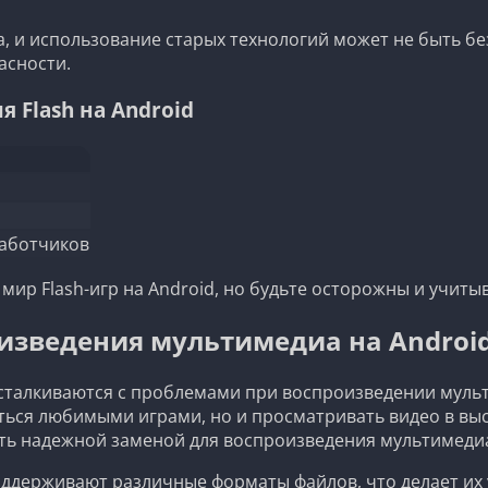
, и использование старых технологий может не быть б
асности.
 Flash на Android
работчиков
 мир Flash-игр на Android, но будьте осторожны и учит
изведения мультимедиа на Androi
и сталкиваются с проблемами при воспроизведении мул
ться любимыми играми, но и просматривать видео в вы
ть надежной заменой для воспроизведения мультимедиа 
ддерживают различные форматы файлов, что делает их 