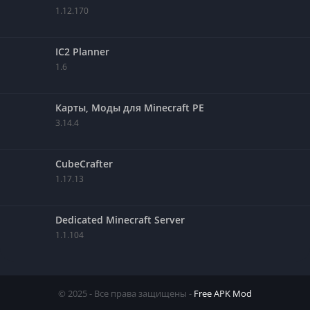
1.12.170
IC2 Planner
1.6
Карты, Моды для Minecraft PE
3.14.4
CubeCrafter
1.17.13
Dedicated Minecraft Server
1.1.104
© 2025 - Все права защищены -
Free APK Mod