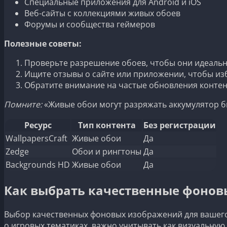
Специальные приложения для Android и iOS
Веб-сайты с коллекциями живых обоев
Форумы и сообщества геймеров
Полезные советы:
Проверьте разрешение обоев, чтобы они идеальн
Ищите отзывы о сайте или приложении, чтобы из
Обратите внимание на частые обновления контент
Помните:
«Живые обои могут разряжать аккумулятор б
Ресурс
Тип контента
Без регистрации
WallpapersCraft
Живые обои
Да
Zedge
Обои и рингтоны
Да
Backgrounds HD
Живые обои
Да
Как выбрать качественные фонов
Выбор качественных фоновых изображений для вашего 
о игровых тематиках, важно учитывать как визуальную