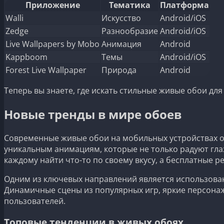
Приложение
Тематика
Платформа
Walli
Искусство
Android/iOS
Zedge
Разнообразие
Android/iOS
Live Wallpapers by Mobo
Анимация
Android
Kappboom
Темы
Android/iOS
Forest Live Wallpaper
Природа
Android
Теперь вы знаете, где искать стильные живые обои дл
Новые тренды в мире обоев
Современные живые обои на мобильных устройствах о
уникальным анимациям, которые не только радуют гла
каждому найти что-то по своему вкусу, а бесплатные 
Одним из ключевых направлений является использовани
Динамичные сцены из популярных игр, яркие персонаж
пользователей.
Топовые тенденции в живых обоях