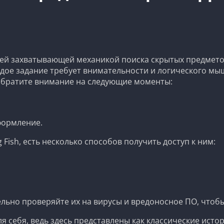
воей захватывающей механикой поиска скрытых предмето
дое задание требует внимательности и логического мыш
, обратите внимание на следующие моменты:
формление.
g Fish, есть несколько способов получить доступ к ним:
ельно проверяйте их на вирусы и вредоносное ПО, чтоб
для себя, ведь здесь представлены как классические ист