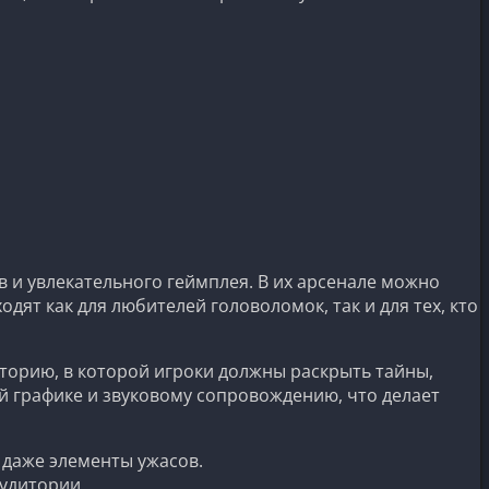
 и увлекательного геймплея. В их арсенале можно
ят как для любителей головоломок, так и для тех, кто
сторию, в которой игроки должны раскрыть тайны,
й графике и звуковому сопровождению, что делает
 даже элементы ужасов.
удитории.