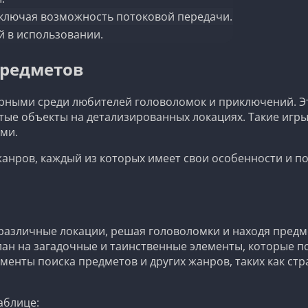
ключая возможность потоковой передачи.
 в использовании.
предметов
ярными среди любителей головоломок и приключений. Э
тые объекты на детализированных локациях. Такие игр
ми.
жанров, каждый из которых имеет свои особенности и п
различные локации, решая головоломки и находя предм
елан на загадочные и таинственные элементы, которые п
менты поиска предметов и других жанров, таких как стр
аблице: