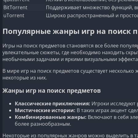
BitTorrent
Поддерживает множество функций, в
uTorrent
Широко распространенный и простой
Популярные жанры игр на поиск 
Игры на поиск предметов становятся все более попул
увлекательные сюжеты, где необходимо находить скры
необычными задачами и яркими визуальными эффекта
В мире игр на поиск предметов существует несколько 
некоторые из них.
Жанры игр на поиск предметов
Классические приключения:
Игроки исследуют 
Мистические истории:
В таких играх акцент сд
Комбинированные жанры:
Включают в себя эле
более разнообразным.
Некоторые из популярных жанров можно выделить в т