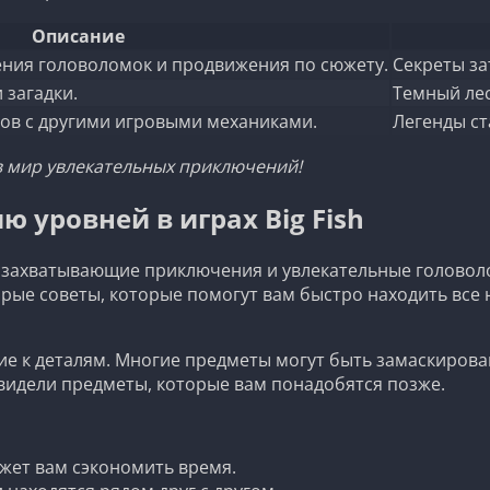
Описание
ния головоломок и продвижения по сюжету.
Секреты за
 загадки.
Темный лес
ов с другими игровыми механиками.
Легенды ст
в мир увлекательных приключений!
 уровней в играх Big Fish
ют захватывающие приключения и увлекательные голово
орые советы, которые помогут вам быстро находить все
ание к деталям. Многие предметы могут быть замаскиро
ы видели предметы, которые вам понадобятся позже.
ожет вам сэкономить время.