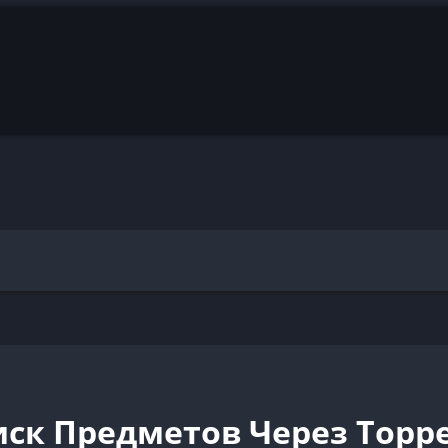
ск Предметов Через Торр