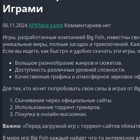
Играми
06.11.2024
APKMod
game
Комментариев нет
Игры, разработанные компанией Big Fish, известны с
уникальные миры, полные загадок и приключений. Каж
Если вы ищете, как быстро и удобно скачать эти игры
Большое разнообразие жанров и сюжетов.
Доступность различных уровней сложности.
Качественная графика и атмосферное звуковое о
Для тех, кто хочет попробовать свои силы в играх от Bi
Скачивание через официальные сайты.
Использование торрент-трекеров.
Покупка в онлайн-магазинах.
Важно:
«Перед загрузкой игр с торрент-сайтов обязат
В мире игр Big Fish каждый найдет что-то интересное 