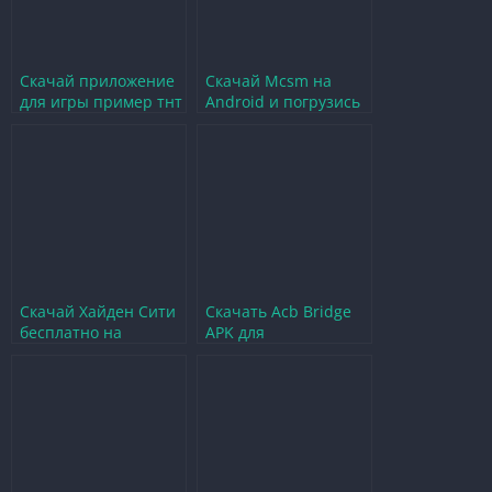
Скачай приложение
Скачай Mcsm на
для игры пример тнт
Android и погрузись
и погрузись в
в увлекательный мир
увлекательный мир
игры
Скачай Хайден Сити
Скачать Acb Bridge
бесплатно на
APK для
русском и погрузись
увлекательной игры
в увлекательный мир
в карты