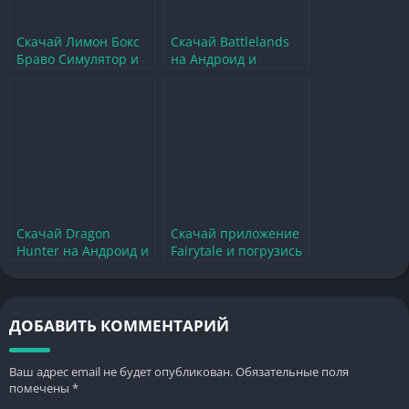
Скачай Лимон Бокс
Скачай Battlelands
Браво Симулятор и
на Андроид и
погрузись в
погрузись в
захватывающий мир
захватывающий мир
игры
битв
Скачай Dragon
Скачай приложение
Hunter на Андроид и
Fairytale и погрузись
погрузись в мир
в волшебный мир
охоты на драконов
приключений
ДОБАВИТЬ КОММЕНТАРИЙ
Ваш адрес email не будет опубликован.
Обязательные поля
помечены
*