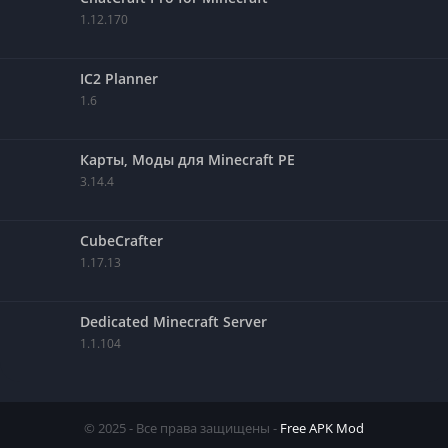
1.12.170
IC2 Planner
1.6
Карты, Моды для Minecraft PE
3.14.4
CubeCrafter
1.17.13
Dedicated Minecraft Server
1.1.104
© 2025 - Все права защищены -
Free APK Mod