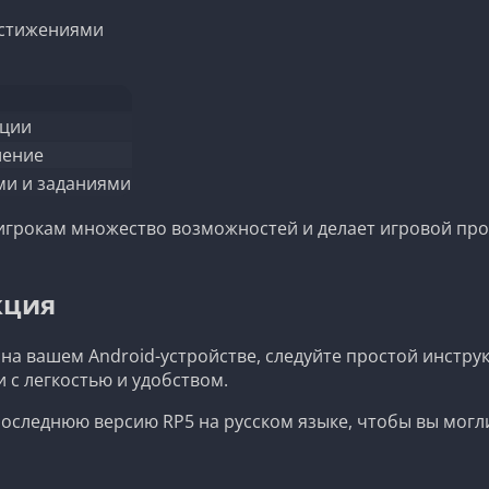
остижениями
ации
ление
ми и заданиями
грокам множество возможностей и делает игровой проц
кция
на вашем Android-устройстве, следуйте простой инстру
 с легкостью и удобством.
 последнюю версию RP5 на русском языке, чтобы вы могл