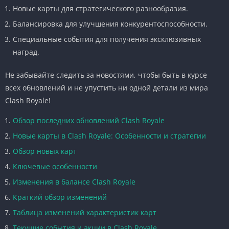
Новые карты для стратегического разнообразия.
Балансировка для улучшения конкурентоспособности.
Специальные события для получения эксклюзивных
наград.
Не забывайте следить за новостями, чтобы быть в курсе
всех обновлений и не упустить ни одной детали из мира
Clash Royale!
Обзор последних обновлений Clash Royale
Новые карты в Clash Royale: Особенности и стратегии
Обзор новых карт
Ключевые особенности
Изменения в балансе Clash Royale
Краткий обзор изменений
Таблица изменений характеристик карт
Текущие события и акции в Clash Royale