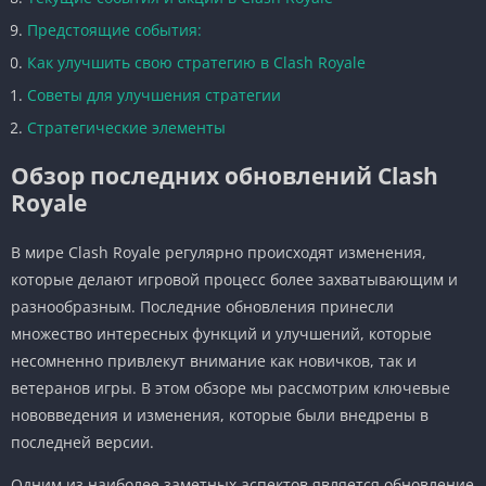
Предстоящие события:
Как улучшить свою стратегию в Clash Royale
Советы для улучшения стратегии
Стратегические элементы
Обзор последних обновлений Clash
Royale
В мире Clash Royale регулярно происходят изменения,
которые делают игровой процесс более захватывающим и
разнообразным. Последние обновления принесли
множество интересных функций и улучшений, которые
несомненно привлекут внимание как новичков, так и
ветеранов игры. В этом обзоре мы рассмотрим ключевые
нововведения и изменения, которые были внедрены в
последней версии.
Одним из наиболее заметных аспектов является обновление