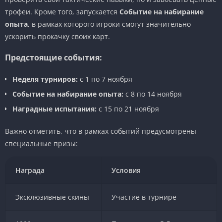
трофеи. Кроме того, запускается
Событие на набирание
опыта
, в рамках которого игроки смогут значительно
ускорить прокачку своих карт.
Предстоящие события:
Неделя турниров:
с 1 по 7 ноября
Событие на набирание опыта:
с 8 по 14 ноября
Наградные испытания:
с 15 по 21 ноября
Важно отметить, что в рамках событий предусмотрены
специальные призы:
Награда
Условия
Эксклюзивные скины
Участие в турнире