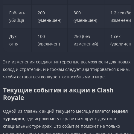
Гоблин-
200
300
1.2 сек (без
убийца
(уменьшен)
(уменьшен)
изменений
Дух
100
250 (без
1 сек
огня
(увеличен)
изменений)
(увеличен)
Эти изменения создают интересные возможности для новых
колод и стратегий, и игрокам следует адаптироваться к ним,
чтобы оставаться конкурентоспособными в игре.
Текущие события и акции в Clash
Royale
Одной из главных акций текущего месяца является
Неделя
турниров
, где игроки могут сразиться друг с другом в
специальных турнирах. Это событие поможет не только
проверить свои тактические навыки, но и завоевать ценные