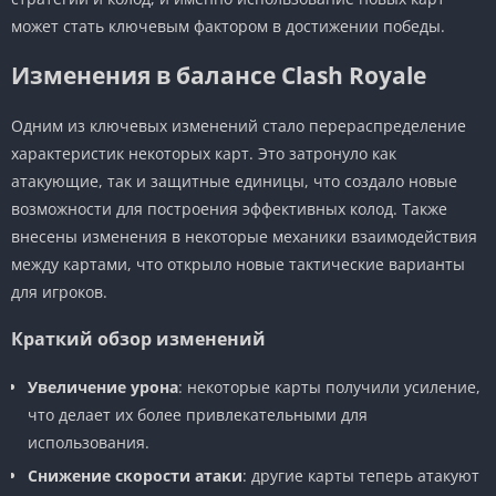
может стать ключевым фактором в достижении победы.
Изменения в балансе Clash Royale
Одним из ключевых изменений стало перераспределение
характеристик некоторых карт. Это затронуло как
атакующие, так и защитные единицы, что создало новые
возможности для построения эффективных колод. Также
внесены изменения в некоторые механики взаимодействия
между картами, что открыло новые тактические варианты
для игроков.
Краткий обзор изменений
Увеличение урона
: некоторые карты получили усиление,
что делает их более привлекательными для
использования.
Снижение скорости атаки
: другие карты теперь атакуют