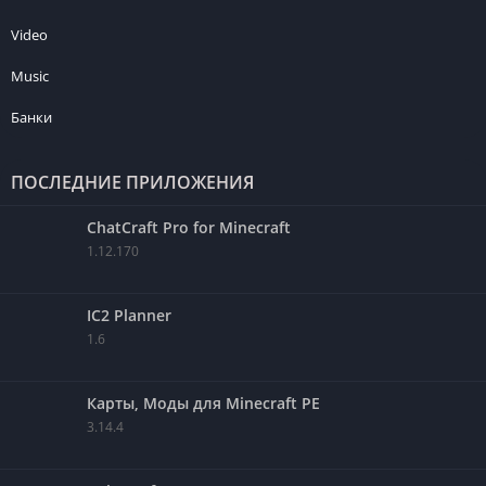
Video
Music
Банки
ПОСЛЕДНИЕ ПРИЛОЖЕНИЯ
ChatCraft Pro for Minecraft
1.12.170
IC2 Planner
1.6
Карты, Моды для Minecraft PE
3.14.4