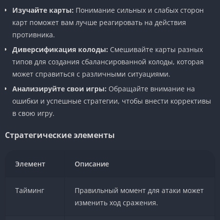
Изучайте карты:
Понимание сильных и слабых сторон
карт поможет вам лучше реагировать на действия
противника.
Диверсификация колоды:
Смешивайте карты разных
типов для создания сбалансированной колоды, которая
может справиться с различными ситуациями.
Анализируйте свои игры:
Обращайте внимание на
ошибки и успешные стратегии, чтобы внести коррективы
в свою игру.
Стратегические элементы
Элемент
Описание
Тайминг
Правильный момент для атаки может
изменить ход сражения.