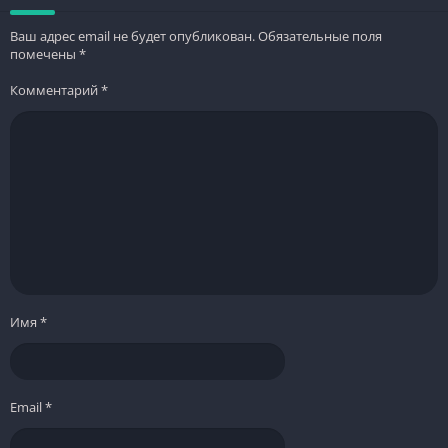
Ваш адрес email не будет опубликован.
Обязательные поля
помечены
*
Комментарий
*
Имя
*
Email
*