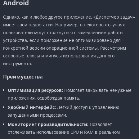
Android
Однако, как и любое другое приложение, «Диспетчер задач»
имеет свои недостатки. Например, в некоторых случаях
пользователи могут столкнуться с замедлением работы
устройства, если приложение не оптимизировано для
конкретной версии операционной системы. Рассмотрим
основные плюсы и минусы использования данного
инструмента.
Преимущества
Оптимизация ресурсов:
Помогает закрывать ненужные
приложения, освобождая память.
Удобный интерфейс:
Легкий доступ к управлению
запущенными процессами.
Мониторинг производительности:
Позволяет
отслеживать использование CPU и RAM в реальном