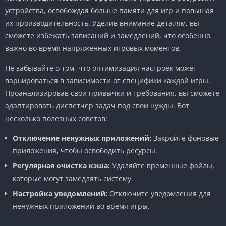
устройства, освобождая больше памяти для игр и повышая
их производительность. Уделив внимание деталям, вы
сможете избежать зависаний и замедлений, что особенно
важно во время напряженных игровых моментов.
Не забывайте о том, что оптимизация настроек может
варьироваться в зависимости от специфики каждой игры.
Проанализировав свои привычки и требования, вы сможете
адаптировать диспетчер задач под свои нужды. Вот
несколько полезных советов:
Отключение ненужных приложений:
Закройте фоновые
приложения, чтобы освободить ресурсы.
Регулярная очистка кэша:
Удаляйте временные файлы,
которые могут замедлять систему.
Настройка уведомлений:
Отключите уведомления для
ненужных приложений во время игры.