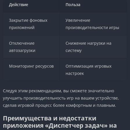
Действие
Польза
Закрытие фоновых
Увеличение
приложений
производительности игры
Отключение
Снижение нагрузки на
автозагрузки
систему
Мониторинг ресурсов
Оптимизация игровых
настроек
Следуя этим рекомендациям, вы сможете значительно
улучшить производительность игр на вашем устройстве,
сделав игровой процесс более комфортным и плавным.
Преимущества и недостатки
приложения «Диспетчер задач» на