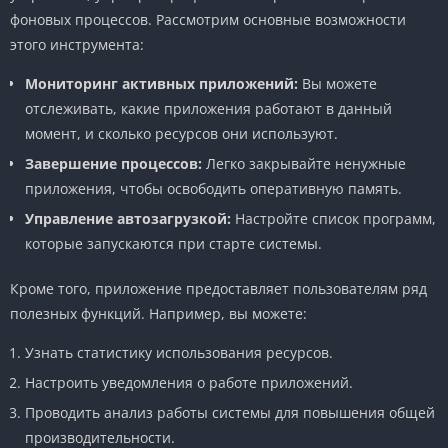
фоновых процессов. Рассмотрим основные возможности
этого инструмента:
Мониторинг активных приложений:
Вы можете
отслеживать, какие приложения работают в данный
момент, и сколько ресурсов они используют.
Завершение процессов:
Легко закрывайте ненужные
приложения, чтобы освободить оперативную память.
Управление автозагрузкой:
Настройте список программ,
которые запускаются при старте системы.
Кроме того, приложение предоставляет пользователям ряд
полезных функций. Например, вы можете:
Узнать статистику использования ресурсов.
Настроить уведомления о работе приложений.
Проводить анализ работы системы для повышения общей
производительности.