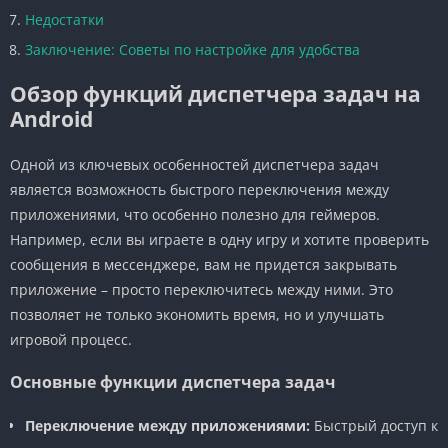
Недостатки
Заключение: Советы по настройке для удобства
Обзор функций диспетчера задач на
Android
Одной из ключевых особенностей диспетчера задач
является возможность быстрого переключения между
приложениями, что особенно полезно для геймеров.
Например, если вы играете в одну игру и хотите проверить
сообщения в мессенджере, вам не придется закрывать
приложение – просто переключитесь между ними. Это
позволяет не только экономить время, но и улучшать
игровой процесс.
Основные функции диспетчера задач
Переключение между приложениями:
Быстрый доступ к