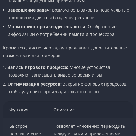
недавно запущенным приложениям.
Завершение задач:
Возможность закрыть неактуальные
приложения для освобождения ресурсов.
Мониторинг производительности:
Отображение
информации о потреблении памяти и процессора.
Кроме того, диспетчер задач предлагает дополнительные
возможности для геймеров:
Запись игрового процесса:
Многие устройства
позволяют записывать видео во время игры.
Оптимизация ресурсов:
Закрытие фоновых процессов,
чтобы улучшить производительность игры.
Функция
Описание
Быстрое
Позволяет мгновенно переходить
переключение
между играми и приложениями.