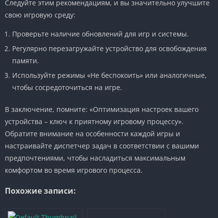
Следуйте этим рекомендациям, и вы значительно улучшите
свою игровую среду:
Проверьте наличие обновлений для игр и системы.
Регулярно перезагружайте устройство для освобождения
памяти.
Используйте режимы «Не беспокоить» или аналогичные,
чтобы сосредоточиться на игре.
В заключение, помните: «Оптимизация настроек вашего
устройства – ключ к приятному игровому процессу».
Обратите внимание на особенности каждой игры и
настраивайте диспетчер задач в соответствии с вашими
предпочтениями, чтобы насладиться максимальным
комфортом во время игрового процесса.
Похожие записи: