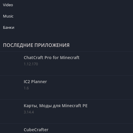
Video
Music
Банки
ПОСЛЕДНИЕ ПРИЛОЖЕНИЯ
ChatCraft Pro for Minecraft
1.12.170
IC2 Planner
1.6
Карты, Моды для Minecraft PE
3.14.4
CubeCrafter