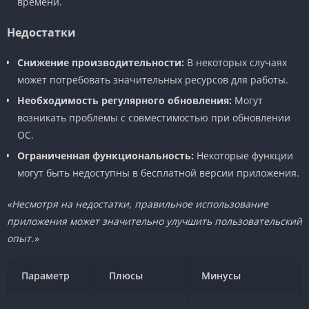
времени.
Недостатки
Снижение производительности:
В некоторых случаях
может потребовать значительных ресурсов для работы.
Необходимость регулярного обновления:
Могут
возникать проблемы с совместимостью при обновлении
ОС.
Ограниченная функциональность:
Некоторые функции
могут быть недоступны в бесплатной версии приложения.
«Несмотря на недостатки, правильное использование
приложения может значительно улучшить пользовательский
опыт.»
Параметр
Плюсы
Минусы